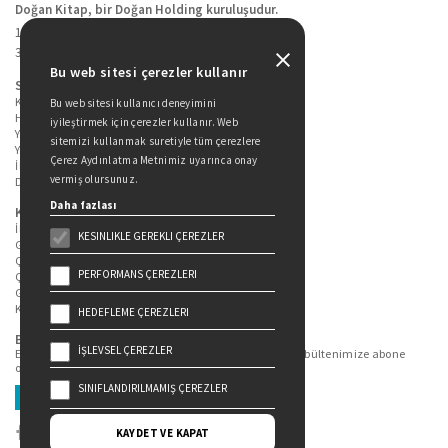
Doğan Kitap, bir Doğan Holding kuruluşudur.
19 Mayıs Cad. Golden Plaza No:1 Kat:10
34360 / Şişli / İstanbul
Bu web sitesi çerezler kullanır
Sitede Yer Alan Sayfalar
Kitaplarımız
Bu web sitesi kullanıcı deneyimini
Hakkımızda
iyileştirmek için çerezler kullanır. Web
Yazarlarımız
sitemizi kullanmak suretiyle tüm çerezlere
Yazar Adayları İçin
Çerez Aydınlatma Metnimiz uyarınca onay
İletişim
vermiş olursunuz.
Duygu Asena Roman Ödülü
Daha fazlası
Kişisel Verilerin Korunması
İlgili Kişi Başvuru Formu
KESINLIKLE GEREKLI ÇEREZLER
Genel Aydınlatma Metni
Çekiliş Aydınlatma Metni
PERFORMANS ÇEREZLERI
Çerez Aydınlatma Metni
Gizlilik Politikası
Kullanım Şartları
HEDEFLEME ÇEREZLERI
Bizi Takip Edin...
İŞLEVSEL ÇEREZLER
En güncel kitap ve etkinliklerden haberdar olmak için bültenimize abone
olun.
SINIFLANDIRILMAMIŞ ÇEREZLER
Üye Ol
KAYDET VE KAPAT