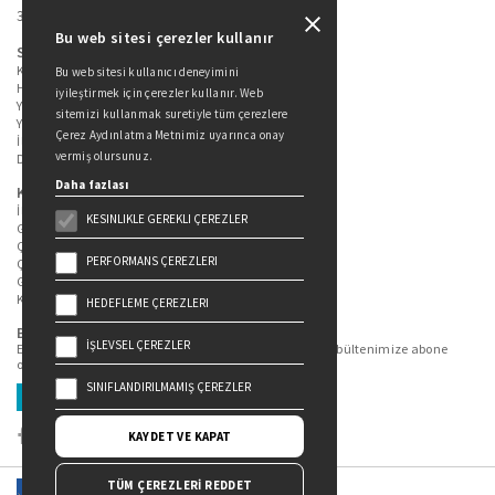
34360 / Şişli / İstanbul
Bu web sitesi çerezler kullanır
Sitede Yer Alan Sayfalar
Kitaplarımız
Bu web sitesi kullanıcı deneyimini
Hakkımızda
iyileştirmek için çerezler kullanır. Web
Yazarlarımız
sitemizi kullanmak suretiyle tüm çerezlere
Yazar Adayları İçin
Çerez Aydınlatma Metnimiz uyarınca onay
İletişim
vermiş olursunuz.
Duygu Asena Roman Ödülü
Daha fazlası
Kişisel Verilerin Korunması
İlgili Kişi Başvuru Formu
KESINLIKLE GEREKLI ÇEREZLER
Genel Aydınlatma Metni
Çekiliş Aydınlatma Metni
PERFORMANS ÇEREZLERI
Çerez Aydınlatma Metni
Gizlilik Politikası
Kullanım Şartları
HEDEFLEME ÇEREZLERI
Bizi Takip Edin...
İŞLEVSEL ÇEREZLER
En güncel kitap ve etkinliklerden haberdar olmak için bültenimize abone
olun.
SINIFLANDIRILMAMIŞ ÇEREZLER
Üye Ol
KAYDET VE KAPAT
TÜM ÇEREZLERİ REDDET