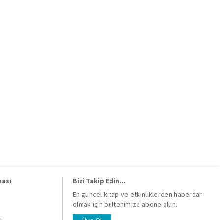
ması
Bizi Takip Edin...
En güncel kitap ve etkinliklerden haberdar
olmak için bültenimize abone olun.
i
i