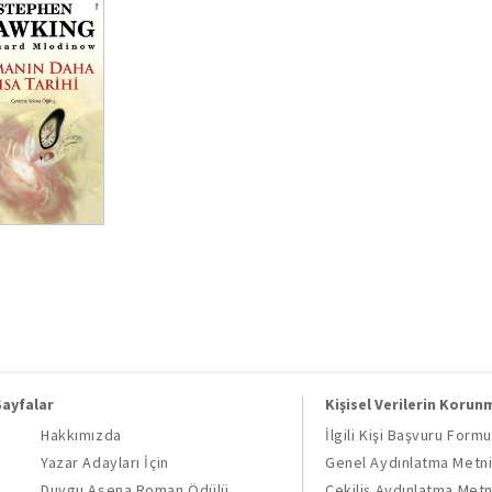
Sayfalar
Kişisel Verilerin Korun
Hakkımızda
İlgili Kişi Başvuru Formu
Yazar Adayları İçin
Genel Aydınlatma Metn
Duygu Asena Roman Ödülü
Çekiliş Aydınlatma Metn