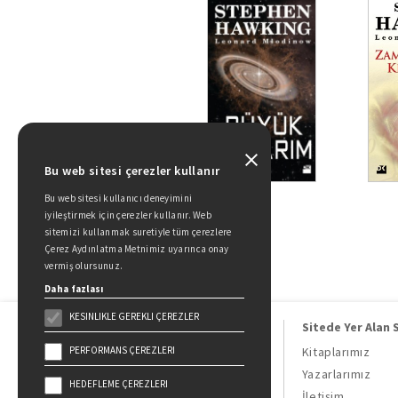
Bu web sitesi çerezler kullanır
Bu web sitesi kullanıcı deneyimini
iyileştirmek için çerezler kullanır. Web
sitemizi kullanmak suretiyle tüm çerezlere
Çerez Aydınlatma Metnimiz uyarınca onay
vermiş olursunuz.
Daha fazlası
KESINLIKLE GEREKLI ÇEREZLER
Sitede Yer Alan 
PERFORMANS ÇEREZLERI
Kitaplarımız
Yazarlarımız
HEDEFLEME ÇEREZLERI
Doğan Kitap, bir Doğan Holding
İletişim