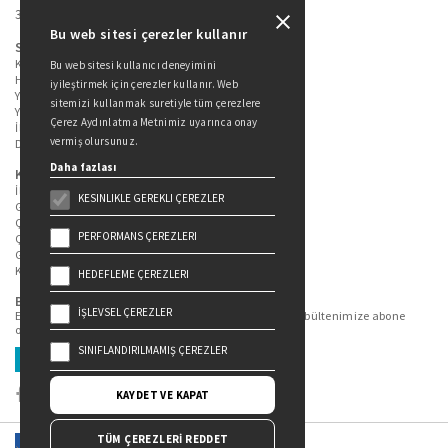
34360 / Şişli / İstanbul
Bu web sitesi çerezler kullanır
Sitede Yer Alan Sayfalar
Kitaplarımız
Bu web sitesi kullanıcı deneyimini
Hakkımızda
iyileştirmek için çerezler kullanır. Web
Yazarlarımız
sitemizi kullanmak suretiyle tüm çerezlere
Yazar Adayları İçin
Çerez Aydınlatma Metnimiz uyarınca onay
İletişim
vermiş olursunuz.
Duygu Asena Roman Ödülü
Daha fazlası
Kişisel Verilerin Korunması
İlgili Kişi Başvuru Formu
KESINLIKLE GEREKLI ÇEREZLER
Genel Aydınlatma Metni
Çekiliş Aydınlatma Metni
PERFORMANS ÇEREZLERI
Çerez Aydınlatma Metni
Gizlilik Politikası
Kullanım Şartları
HEDEFLEME ÇEREZLERI
Bizi Takip Edin...
İŞLEVSEL ÇEREZLER
En güncel kitap ve etkinliklerden haberdar olmak için bültenimize abone
olun.
SINIFLANDIRILMAMIŞ ÇEREZLER
Üye Ol
KAYDET VE KAPAT
TÜM ÇEREZLERİ REDDET