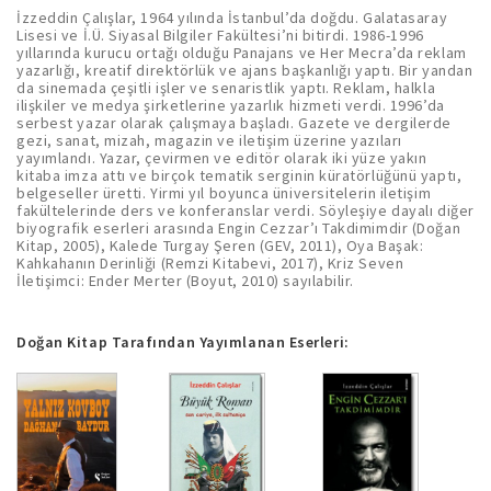
İzzeddin Çalışlar, 1964 yılında İstanbul’da doğdu. Galatasaray
Lisesi ve İ.Ü. Siyasal Bilgiler Fakültesi’ni bitirdi. 1986-1996
yıllarında kurucu ortağı olduğu Panajans ve Her Mecra’da reklam
yazarlığı, kreatif direktörlük ve ajans başkanlığı yaptı. Bir yandan
da sinemada çeşitli işler ve senaristlik yaptı. Reklam, halkla
ilişkiler ve medya şirketlerine yazarlık hizmeti verdi. 1996’da
serbest yazar olarak çalışmaya başladı. Gazete ve dergilerde
gezi, sanat, mizah, magazin ve iletişim üzerine yazıları
yayımlandı. Yazar, çevirmen ve editör olarak iki yüze yakın
kitaba imza attı ve birçok tematik serginin küratörlüğünü yaptı,
belgeseller üretti. Yirmi yıl boyunca üniversitelerin iletişim
fakültelerinde ders ve konferanslar verdi. Söyleşiye dayalı diğer
biyografik eserleri arasında Engin Cezzar’ı Takdimimdir (Doğan
Kitap, 2005), Kalede Turgay Şeren (GEV, 2011), Oya Başak:
Kahkahanın Derinliği (Remzi Kitabevi, 2017), Kriz Seven
İletişimci: Ender Merter (Boyut, 2010) sayılabilir.
Doğan Kitap Tarafından Yayımlanan Eserleri: