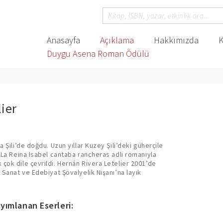
Anasayfa
Açıklama
Hakkımızda
K
Duygu Asena Roman Ödülü
ier
a Şili’de doğdu. Uzun yıllar Kuzey Şili’deki güherçile
a La Reina Isabel cantaba rancheras adlı romanıyla
çok dile çevrildi. Hernán Rivera Letelier 2001’de
 Sanat ve Edebiyat Şövalyelik Nişanı’na layık
yımlanan Eserleri: