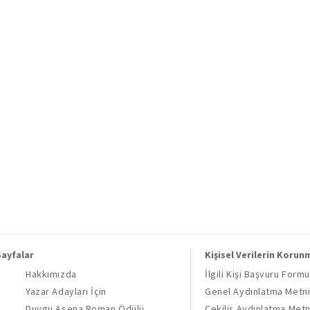
Sayfalar
Kişisel Verilerin Korun
Hakkımızda
İlgili Kişi Başvuru Formu
Yazar Adayları İçin
Genel Aydınlatma Metn
Duygu Asena Roman Ödülü
Çekiliş Aydınlatma Metn