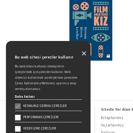
Bu web sitesi çerezler kullanır
Bu web sitesi kullanıcı deneyimini
iyileştirmek için çerezler kullanır. Web
sitemizi kullanmak suretiyle tüm çerezlere
Çerez Aydınlatma Metnimiz uyarınca onay
vermiş olursunuz.
Daha fazlası
KESINLIKLE GEREKLI ÇEREZLER
Sitede Yer Alan 
PERFORMANS ÇEREZLERI
Kitaplarımız
Yazarlarımız
HEDEFLEME ÇEREZLERI
Doğan Kitap, bir Doğan Holding
İletişim