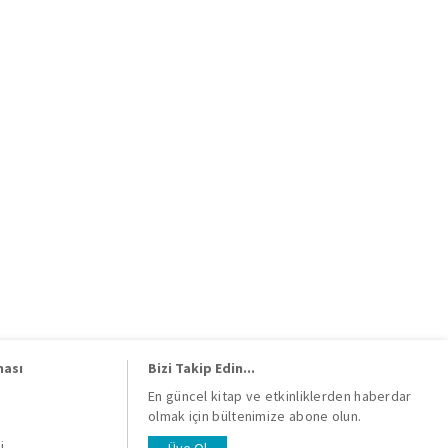
ması
Bizi Takip Edin...
En güncel kitap ve etkinliklerden haberdar
olmak için bültenimize abone olun.
i
i