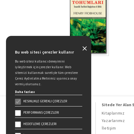
Bu web sitesi çerezler kullanır
Bu web sitesi kullanıcı deneyimini
iyileştirmek için çerezler kullanır. Web
sitemizi kullanmak suretiyle tüm çerezlere
Çerez Aydınlatma Metnimiz uyarınca onay
vermiş olursunuz.
Daha fazlası
KESINLIKLE GEREKLI ÇEREZLER
Sitede Yer Alan 
PERFORMANS ÇEREZLERI
Kitaplarımız
Yazarlarımız
HEDEFLEME ÇEREZLERI
Doğan Kitap, bir Doğan Holding
İletişim
kuruluşudur.