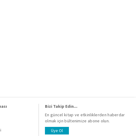
ması
Bizi Takip Edin...
En güncel kitap ve etkinliklerden haberdar
olmak için bültenimize abone olun.
i
i
Üye Ol