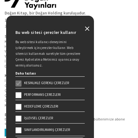
Doğan Kitap, bir Doğan Holding kuruluşudur.
19 Mayıs Cad. Golden Plaza No:1 Kat:10
34360 / Şişli / İstanbul
Bu web sitesi çerezler kullanır
Sitede Yer Alan Sayfalar
Kitaplarımız
Bu web sitesi kullanıcı deneyimini
Hakkımızda
iyileştirmek için çerezler kullanır. Web
Yazarlarımız
sitemizi kullanmak suretiyle tüm çerezlere
Yazar Adayları İçin
Çerez Aydınlatma Metnimiz uyarınca onay
İletişim
vermiş olursunuz.
Duygu Asena Roman Ödülü
Daha fazlası
Kişisel Verilerin Korunması
İlgili Kişi Başvuru Formu
KESINLIKLE GEREKLI ÇEREZLER
Genel Aydınlatma Metni
Çekiliş Aydınlatma Metni
PERFORMANS ÇEREZLERI
Çerez Aydınlatma Metni
Gizlilik Politikası
Kullanım Şartları
HEDEFLEME ÇEREZLERI
Bizi Takip Edin...
İŞLEVSEL ÇEREZLER
En güncel kitap ve etkinliklerden haberdar olmak için bültenimize abone
olun.
SINIFLANDIRILMAMIŞ ÇEREZLER
Üye Ol