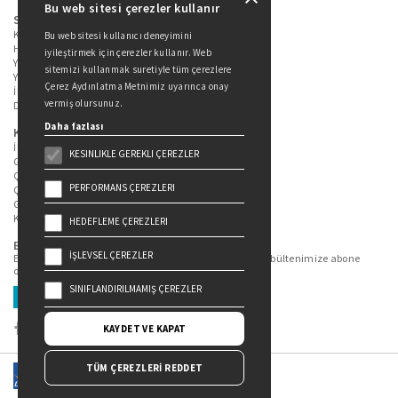
Bu web sitesi çerezler kullanır
Sitede Yer Alan Sayfalar
Kitaplarımız
Bu web sitesi kullanıcı deneyimini
Hakkımızda
iyileştirmek için çerezler kullanır. Web
Yazarlarımız
sitemizi kullanmak suretiyle tüm çerezlere
Yazar Adayları İçin
Çerez Aydınlatma Metnimiz uyarınca onay
İletişim
vermiş olursunuz.
Duygu Asena Roman Ödülü
Daha fazlası
Kişisel Verilerin Korunması
İlgili Kişi Başvuru Formu
KESINLIKLE GEREKLI ÇEREZLER
Genel Aydınlatma Metni
Çekiliş Aydınlatma Metni
PERFORMANS ÇEREZLERI
Çerez Aydınlatma Metni
Gizlilik Politikası
Kullanım Şartları
HEDEFLEME ÇEREZLERI
Bizi Takip Edin...
İŞLEVSEL ÇEREZLER
En güncel kitap ve etkinliklerden haberdar olmak için bültenimize abone
olun.
SINIFLANDIRILMAMIŞ ÇEREZLER
Üye Ol
KAYDET VE KAPAT
TÜM ÇEREZLERİ REDDET