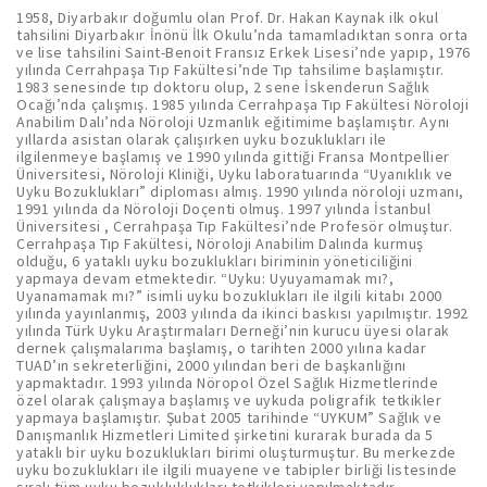
1958, Diyarbakır doğumlu olan Prof. Dr. Hakan Kaynak ilk okul
tahsilini Diyarbakır İnönü İlk Okulu’nda tamamladıktan sonra orta
ve lise tahsilini Saint-Benoit Fransız Erkek Lisesi’nde yapıp, 1976
yılında Cerrahpaşa Tıp Fakültesi’nde Tıp tahsilime başlamıştır.
1983 senesinde tıp doktoru olup, 2 sene İskenderun Sağlık
Ocağı’nda çalışmış. 1985 yılında Cerrahpaşa Tıp Fakültesi Nöroloji
Anabilim Dalı’nda Nöroloji Uzmanlık eğitimime başlamıştır. Aynı
yıllarda asistan olarak çalışırken uyku bozuklukları ile
ilgilenmeye başlamış ve 1990 yılında gittiği Fransa Montpellier
Üniversitesi, Nöroloji Kliniği, Uyku laboratuarında “Uyanıklık ve
Uyku Bozuklukları” diploması almış. 1990 yılında nöroloji uzmanı,
1991 yılında da Nöroloji Doçenti olmuş. 1997 yılında İstanbul
Üniversitesi , Cerrahpaşa Tıp Fakültesi’nde Profesör olmuştur.
Cerrahpaşa Tıp Fakültesi, Nöroloji Anabilim Dalında kurmuş
olduğu, 6 yataklı uyku bozuklukları biriminin yöneticiliğini
yapmaya devam etmektedir. “Uyku: Uyuyamamak mı?,
Uyanamamak mı?” isimli uyku bozuklukları ile ilgili kitabı 2000
yılında yayınlanmış, 2003 yılında da ikinci baskısı yapılmıştır. 1992
yılında Türk Uyku Araştırmaları Derneği’nin kurucu üyesi olarak
dernek çalışmalarıma başlamış, o tarihten 2000 yılına kadar
TUAD’ın sekreterliğini, 2000 yılından beri de başkanlığını
yapmaktadır. 1993 yılında Nöropol Özel Sağlık Hizmetlerinde
özel olarak çalışmaya başlamış ve uykuda poligrafik tetkikler
yapmaya başlamıştır. Şubat 2005 tarihinde “UYKUM” Sağlık ve
Danışmanlık Hizmetleri Limited şirketini kurarak burada da 5
yataklı bir uyku bozuklukları birimi oluşturmuştur. Bu merkezde
uyku bozuklukları ile ilgili muayene ve tabipler birliği listesinde
sıralı tüm uyku bozukluklukları tetkikleri yapılmaktadır.