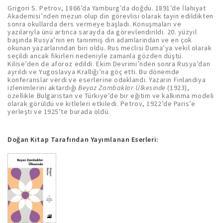
Grigori S. Petrov, 1866’da Yamburg’da doğdu. 1891’de İlahiyat
Akademisi’nden mezun olup din görevlisi olarak tayin edildikten
sonra okullarda ders vermeye başladı. Konuşmaları ve
yazılarıyla ünü artınca sarayda da görevlendirildi. 20. yüzyıl
başında Rusya’nın en tanınmış din adamlarından ve en çok
okunan yazarlarından biri oldu. Rus meclisi Duma’ya vekil olarak
seçildi ancak fikirleri nedeniyle zamanla gözden düştü.
Kilise’den de aforoz edildi. Ekim Devrimi’nden sonra Rusya’dan
ayrıldı ve Yugoslavya Krallığı’na göç etti. Bu dönemde
konferanslar verdi ve eserlerine odaklandı. Yazarın Finlandiya
izlenimlerini aktardığı
Beyaz Zambaklar Ülkesinde
(1923),
özellikle Bulgaristan ve Türkiye’de bir eğitim ve kalkınma modeli
olarak görüldü ve kitleleri etkiledi. Petrov, 1922’de Paris’e
yerleşti ve 1925’te burada öldü.
Doğan Kitap Tarafından Yayımlanan Eserleri: