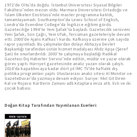
1972’de Oltu’da doğdu. İstanbul Üniversitesi Siyasal Bilgiler
Fakültesi’nden mezun oldu. Marmara Üniversitesi Ortadoğu ve
İslam Ülkeleri Enstitüsü’nde master programına katıldı,
tamamlayamadı. Southampton’da Lewis School of English,
Londra’da Evendine College’da İngilizce eğitimi gördü.
Gazeteciliğe 1994’te Yeni Şafak’ta başladı. Gazetecilik serüveni
Yeni Şafak, Son Çağrı, Yeni Ufuk, Tercüman gazeteleriyle devam
etti. 2000’de Ajans Kafkas’ı kurdu. Kafkasya üzerine çok sayıda
rapor yayımladı. Bu çalışmalardan dolayı Abhazya Devlet
Başkanlığı tarafından üstün hizmet madalyası Ahdz Apşa (Şeref
Şan) ile onurlandırıldı. 2003’te çalışmaya başladığı Radikal
Gazetesi Dış Haberler Servisi’nde editör, müdür ve yazar olarak
görev yaptı. Hürriyet gazetesinde analiz yazarı olarak çalıştı.
2016’da kapatılıncaya kadar dört yıl İMC TV’de haftalık dış
politika programları yaptı. Uluslararası analiz sitesi Al Monitor ve
GazeteDuvar’da yazmaya devam ediyor. Suriye: Yıkıl Git Diren
Kal ve Rojava: Kürtlerin Zamanı adlı kitaplara imza attı. Evli ve iki
çocuk babası.
Doğan Kitap Tarafından Yayımlanan Eserleri: