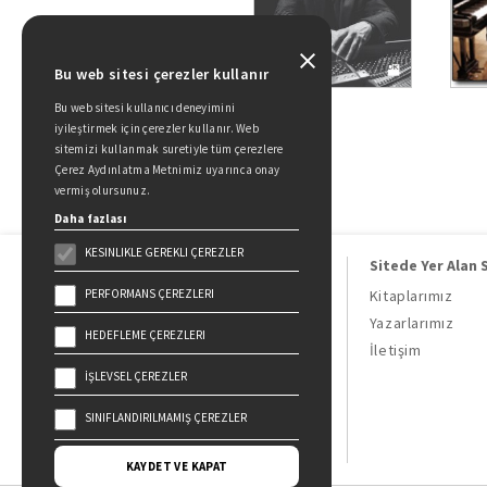
Bu web sitesi çerezler kullanır
Bu web sitesi kullanıcı deneyimini
iyileştirmek için çerezler kullanır. Web
sitemizi kullanmak suretiyle tüm çerezlere
Çerez Aydınlatma Metnimiz uyarınca onay
vermiş olursunuz.
Daha fazlası
KESINLIKLE GEREKLI ÇEREZLER
Sitede Yer Alan 
PERFORMANS ÇEREZLERI
Kitaplarımız
Yazarlarımız
HEDEFLEME ÇEREZLERI
Doğan Kitap, bir Doğan Holding
İletişim
kuruluşudur.
İŞLEVSEL ÇEREZLER
19 Mayıs Cad. Golden Plaza No:1 Kat:10
34360 / Şişli / İstanbul
SINIFLANDIRILMAMIŞ ÇEREZLER
KAYDET VE KAPAT