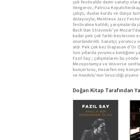
çok festivalde daimi sanatçı olarak
başladığı ve uzun zamandır hayali
Vengerov, Patricia Kopatchinskaja
Türk Bestecileri’nin eserlerine y
çalıştı, duolar kurdu ve dünya tur
itibariyle “Çocuklar İçin” albümü i
dolayısıyla; Montreux Jazz Festi
yılınd, 25’incisi düzenlenen ECHO Kl
festivaline katıldı; yarışmalarda j
ünlü konser salonu Mozarteum‘da ger
Bach’dan Stravinski’ye Mozart’d
Music etiketiyle dünyada, Türkiy
kadar pek çok farklı bestecinin es
Mozart Complete Piano Sonatas
onurlandırıldı. Sanatçı; yorumcu 
(17’nci ve 18’inci yüzyıl eserleri
aldı. Pek çok kez Diapason d’Or Ö
aldı. Fazıl Say ayrıca kurucuları
Son yıllarda yorumcu kimliğinin yan
Hikmet Korosu’nun Sanat Direktör
Fazıl Say ; çalışmalarını bu yönde 
Bir Konuşmam oldu dışında; Uçak Notlar
Mezopotamya ve Universe senfo
konçertosu, Hezarfen ney konçer
ve Anadolu’nun Sessizliği piyano 
Doğan Kitap Tarafından Ya