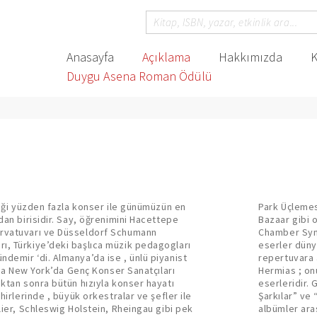
Anasayfa
Açıklama
Hakkımızda
K
Duygu Asena Roman Ödülü
rdiği yüzden fazla konser ile günümüzün en
Four Preludes, Symphonic Dances, Grand
dan birisidir. Say, öğrenimini Hacettepe
ledi. Divorce, 4 Şehir sonatı, Space Jump,
ervatuvarı ve Düsseldorf Schumann
müziği eseri besteledi, kaydetti. Bu
ı, Türkiye’deki başlıca müzik pedagogları
endisi, hem de farklı yorumcular tarafından
demir ‘di. Almanya’da ise , ünlü piyanist
ratoryosu, Metin Altıok Ağıtı, Sait Faik ve
ında New York’da Genç Konser Sanatçıları
ği bütünleştirerek kurguladığı Türkçe
uktan sonra bütün hızıyla konser hayatı
aya başlayıp yıllarca üzerine çalıştığı “İlk
ehirlerinde , büyük orkestralar ve şefler ile
leri ; 2013-2015 yılları arasında çok satan
llier, Schleswig Holstein, Rheingau gibi pek
 Say’ın, 2015’de aktif olarak çalışmalarına