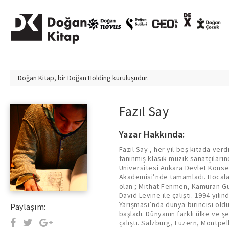
Doğan Kitap, bir
Doğan Holding
kuruluşudur.
Fazıl Say
Yazar Hakkında:
Fazıl Say , her yıl beş kıtada ve
Park Üçlemesi, Overture 1914, 
tanınmış klasik müzik sanatçıların
Bazaar gibi orkestra eserleri beste
Üniversitesi Ankara Devlet Kons
Chamber Symphony gibi pek çok oda 
Akademisi’nde tamamladı. Hocalar
eserler dünyanın her yerinde hem k
olan ; Mithat Fenmen, Kamuran Gün
repertuvara alındı. Ayrıca, Nâzım O
David Levine ile çalıştı. 1994 yıl
Hermias ; onun edebiyatı ve müzi
Yarışması’nda dünya birincisi old
eserleridir. Genç yaşlarında kurgulam
Paylaşım:
başladı. Dünyanın farklı ülke ve ş
Şarkılar” ve “Yeni Şarkılar” proje
çalıştı. Salzburg, Luzern, Montpe
albümler arasında yer aldı. Fazıl