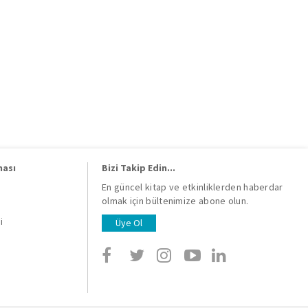
ması
Bizi Takip Edin...
En güncel kitap ve etkinliklerden haberdar
olmak için bültenimize abone olun.
i
i
Üye Ol
i