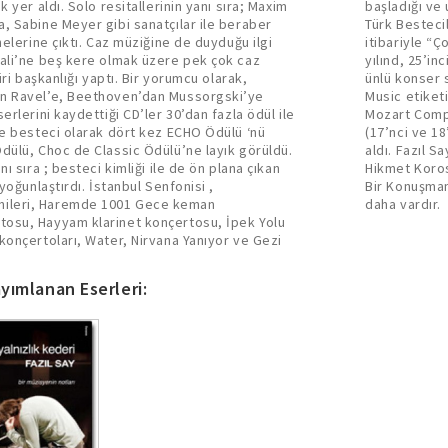
 yer aldı. Solo resitallerinin yanı sıra; Maxim
ni kurduğu bir proje olan, farklı konseptlerde
, Sabine Meyer gibi sanatçılar ile beraber
er verilecek Türk Bestecileri Serisi, 2016
nelerine çıktı. Caz müziğine de duyduğu ilgi
le dinleyicilerle buluşmaya başladı. Say; 2017
vali’ne beş kere olmak üzere pek çok caz
assik‘in sahiplerinden biri oldu. Salzburg’un
üri başkanlığı yaptı. Bir yorumcu olarak,
çekleştirdiği altı cd’den oluşan ve Warner
an Ravel’e, Beethoven’dan Mussorgski’ye
e’de ise Ada Müzik etiketiyle yayınlayan
erlerini kaydettiği CD’ler 30’dan fazla ödül ile
 albüm kaydı ile, Echo Ödülleri Solo Albüm
ve besteci olarak dört kez ECHO Ödülü ‘nü
 ve öncesi ) piyano kaydı kategorisinde ödül
dülü, Choc de Classic Ödülü’ne layık görüldü.
 arasında yer aldığı, gençlerden oluşan Nâzım
ı sıra ; besteci kimliği ile de ön plana çıkan
lüğü görevini sürdürmektedir. Say’ın Akılla
yoğunlaştırdı. İstanbul Senfonisi ,
ı ve Yalnızlık Kederi adında iki kitabı
nileri, Haremde 1001 Gece keman
daha vardır.
tosu, Hayyam klarinet konçertosu, İpek Yolu
konçertoları, Water, Nirvana Yanıyor ve Gezi
yımlanan Eserleri: