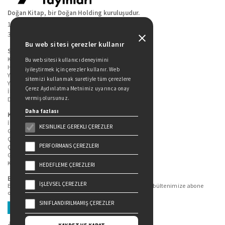
Doğan Kitap, bir Doğan Holding kuruluşudur.
19 Mayıs Cad. Golden Plaza No:1 Kat:10
34360 / Şişli / İstanbul
Bu web sitesi çerezler kullanır
Sitede Yer Alan Sayfalar
Kitaplarımız
Bu web sitesi kullanıcı deneyimini
Hakkımızda
iyileştirmek için çerezler kullanır. Web
Yazarlarımız
sitemizi kullanmak suretiyle tüm çerezlere
Yazar Adayları İçin
Çerez Aydınlatma Metnimiz uyarınca onay
İletişim
vermiş olursunuz.
Duygu Asena Roman Ödülü
Daha fazlası
Kişisel Verilerin Korunması
İlgili Kişi Başvuru Formu
KESINLIKLE GEREKLI ÇEREZLER
Genel Aydınlatma Metni
Çekiliş Aydınlatma Metni
PERFORMANS ÇEREZLERI
Çerez Aydınlatma Metni
Gizlilik Politikası
Kullanım Şartları
HEDEFLEME ÇEREZLERI
Bizi Takip Edin...
İŞLEVSEL ÇEREZLER
En güncel kitap ve etkinliklerden haberdar olmak için bültenimize abone
olun.
SINIFLANDIRILMAMIŞ ÇEREZLER
Üye Ol