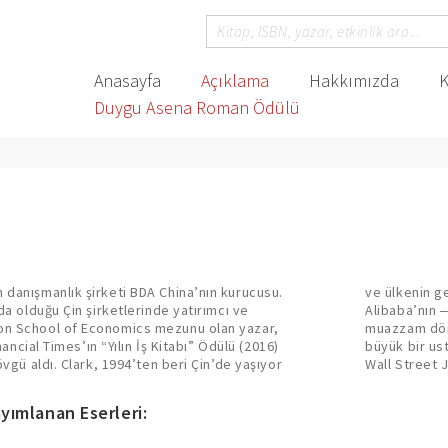
Anasayfa
Açıklama
Hakkımızda
K
Duygu Asena Roman Ödülü
 danışmanlık şirketi BDA China’nın kurucusu.
ve ülkenin g
 da olduğu Çin şirketlerinde yatırımcı ve
Alibaba’nın ‒
don School of Economics mezunu olan yazar,
muazzam dön
inancial Times’ın “Yılın İş Kitabı” Ödülü (2016)
büyük bir ust
övgü aldı. Clark, 1994’ten beri Çin’de yaşıyor
Wall Street 
yımlanan Eserleri: