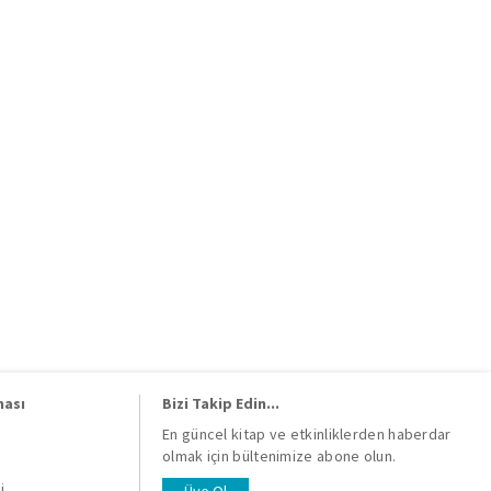
ması
Bizi Takip Edin...
En güncel kitap ve etkinliklerden haberdar
olmak için bültenimize abone olun.
i
i