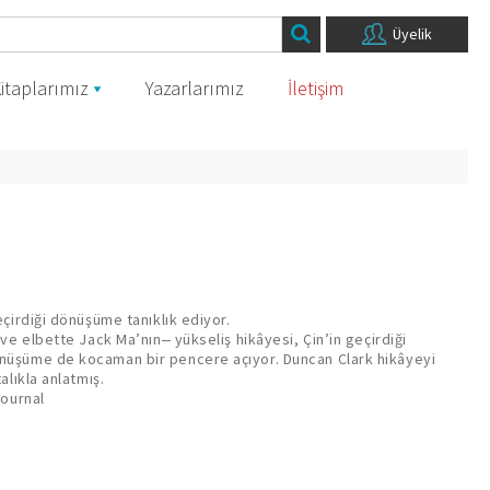
Üyelik
itaplarımız
Yazarlarımız
İletişim
eçirdiği dönüşüme tanıklık ediyor.
ve elbette Jack Ma’nın‒ yükseliş hikâyesi, Çin’in geçirdiği
üşüme de kocaman bir pencere açıyor. Duncan Clark hikâyeyi
alıkla anlatmış.
Journal