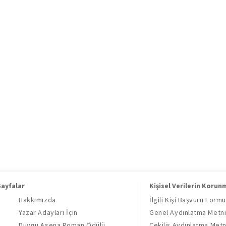
Sayfalar
Kişisel Verilerin Korun
Hakkımızda
İlgili Kişi Başvuru Formu
Yazar Adayları İçin
Genel Aydınlatma Metn
Duygu Asena Roman Ödülü
Çekiliş Aydınlatma Metn