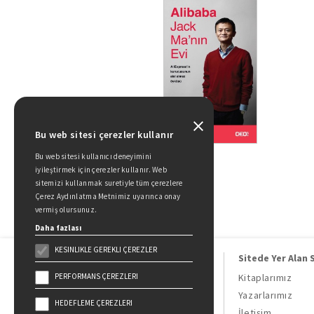
Bu web sitesi çerezler kullanır
Bu web sitesi kullanıcı deneyimini
iyileştirmek için çerezler kullanır. Web
sitemizi kullanmak suretiyle tüm çerezlere
Çerez Aydınlatma Metnimiz uyarınca onay
vermiş olursunuz.
Daha fazlası
KESINLIKLE GEREKLI ÇEREZLER
Sitede Yer Alan 
PERFORMANS ÇEREZLERI
Kitaplarımız
Yazarlarımız
HEDEFLEME ÇEREZLERI
Doğan Kitap, bir Doğan Holding
İletişim