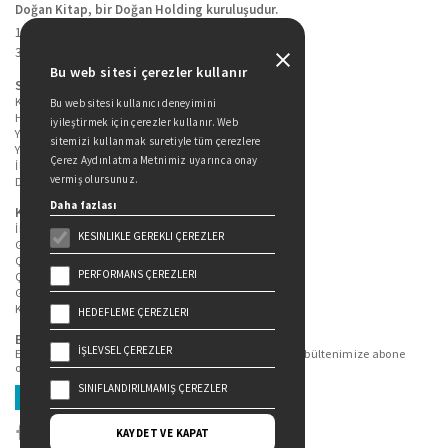
Doğan Kitap, bir Doğan Holding kuruluşudur.
19 Mayıs Cad. Golden Plaza No:1 Kat:10
34360 / Şişli / İstanbul
Bu web sitesi çerezler kullanır
Sitede Yer Alan Sayfalar
Kitaplarımız
Bu web sitesi kullanıcı deneyimini
Hakkımızda
iyileştirmek için çerezler kullanır. Web
Yazarlarımız
sitemizi kullanmak suretiyle tüm çerezlere
Yazar Adayları İçin
Çerez Aydınlatma Metnimiz uyarınca onay
İletişim
vermiş olursunuz.
Duygu Asena Roman Ödülü
Daha fazlası
Kişisel Verilerin Korunması
İlgili Kişi Başvuru Formu
KESINLIKLE GEREKLI ÇEREZLER
Genel Aydınlatma Metni
Çekiliş Aydınlatma Metni
PERFORMANS ÇEREZLERI
Çerez Aydınlatma Metni
Gizlilik Politikası
Kullanım Şartları
HEDEFLEME ÇEREZLERI
Bizi Takip Edin...
İŞLEVSEL ÇEREZLER
En güncel kitap ve etkinliklerden haberdar olmak için bültenimize abone
olun.
SINIFLANDIRILMAMIŞ ÇEREZLER
Üye Ol
KAYDET VE KAPAT