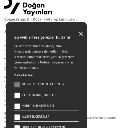
Doğan Kitap, bir Doğan Holding kuruluşudur.
19 Mayıs Cad. Golden Plaza No:1 Kat:10
34360 / Şişli / İstanbul
Bu web sitesi çerezler kullanır
Sitede Yer Alan Sayfalar
Kitaplarımız
Bu web sitesi kullanıcı deneyimini
Hakkımızda
iyileştirmek için çerezler kullanır. Web
Yazarlarımız
sitemizi kullanmak suretiyle tüm çerezlere
Yazar Adayları İçin
Çerez Aydınlatma Metnimiz uyarınca onay
İletişim
vermiş olursunuz.
Duygu Asena Roman Ödülü
Daha fazlası
Kişisel Verilerin Korunması
İlgili Kişi Başvuru Formu
KESINLIKLE GEREKLI ÇEREZLER
Genel Aydınlatma Metni
Çekiliş Aydınlatma Metni
PERFORMANS ÇEREZLERI
Çerez Aydınlatma Metni
Gizlilik Politikası
Kullanım Şartları
HEDEFLEME ÇEREZLERI
Bizi Takip Edin...
İŞLEVSEL ÇEREZLER
En güncel kitap ve etkinliklerden haberdar olmak için bültenimize abone
olun.
SINIFLANDIRILMAMIŞ ÇEREZLER