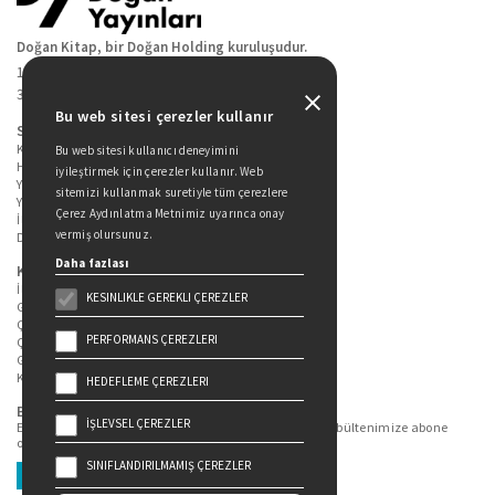
Doğan Kitap, bir Doğan Holding kuruluşudur.
19 Mayıs Cad. Golden Plaza No:1 Kat:10
34360 / Şişli / İstanbul
Bu web sitesi çerezler kullanır
Sitede Yer Alan Sayfalar
Kitaplarımız
Bu web sitesi kullanıcı deneyimini
Hakkımızda
iyileştirmek için çerezler kullanır. Web
Yazarlarımız
sitemizi kullanmak suretiyle tüm çerezlere
Yazar Adayları İçin
Çerez Aydınlatma Metnimiz uyarınca onay
İletişim
vermiş olursunuz.
Duygu Asena Roman Ödülü
Daha fazlası
Kişisel Verilerin Korunması
İlgili Kişi Başvuru Formu
KESINLIKLE GEREKLI ÇEREZLER
Genel Aydınlatma Metni
Çekiliş Aydınlatma Metni
PERFORMANS ÇEREZLERI
Çerez Aydınlatma Metni
Gizlilik Politikası
Kullanım Şartları
HEDEFLEME ÇEREZLERI
Bizi Takip Edin...
İŞLEVSEL ÇEREZLER
En güncel kitap ve etkinliklerden haberdar olmak için bültenimize abone
olun.
SINIFLANDIRILMAMIŞ ÇEREZLER
Üye Ol