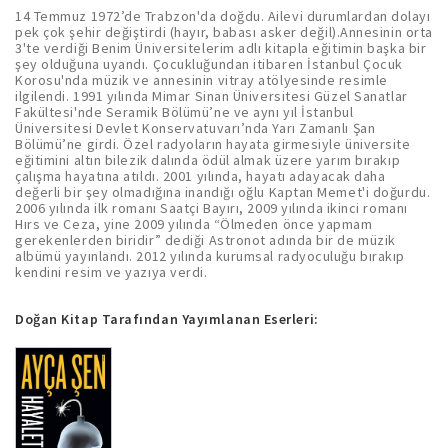
14 Temmuz 1972’de Trabzon'da doğdu. Ailevi durumlardan dolayı
pek çok şehir değiştirdi (hayır, babası asker değil).Annesinin orta
3'te verdiği Benim Üniversitelerim adlı kitapla eğitimin başka bir
şey olduğuna uyandı. Çocukluğundan itibaren İstanbul Çocuk
Korosu'nda müzik ve annesinin vitray atölyesinde resimle
ilgilendi. 1991 yılında Mimar Sinan Üniversitesi Güzel Sanatlar
Fakültesi'nde Seramik Bölümü’ne ve aynı yıl İstanbul
Üniversitesi Devlet Konservatuvarı’nda Yarı Zamanlı Şan
Bölümü’ne girdi. Özel radyoların hayata girmesiyle üniversite
eğitimini altın bilezik dalında ödül almak üzere yarım bırakıp
çalışma hayatına atıldı. 2001 yılında, hayatı adayacak daha
değerli bir şey olmadığına inandığı oğlu Kaptan Memet'i doğurdu.
2006 yılında ilk romanı Saatçi Bayırı, 2009 yılında ikinci romanı
Hırs ve Ceza, yine 2009 yılında “Ölmeden önce yapmam
gerekenlerden biridir” dediği Astronot adında bir de müzik
albümü yayınlandı. 2012 yılında kurumsal radyoculuğu bırakıp
kendini resim ve yazıya verdi.
Doğan Kitap Tarafından Yayımlanan Eserleri: