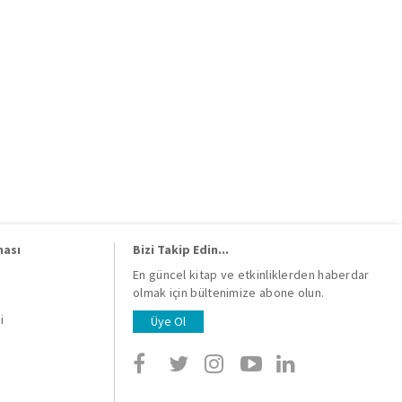
ması
Bizi Takip Edin...
En güncel kitap ve etkinliklerden haberdar
olmak için bültenimize abone olun.
i
i
Üye Ol
i