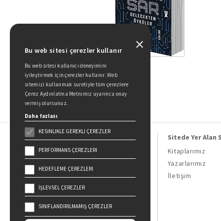
Bu web sitesi çerezler kullanır
Bu web sitesi kullanıcı deneyimini
iyileştirmek için çerezler kullanır. Web
sitemizi kullanmak suretiyle tüm çerezlere
Çerez Aydınlatma Metnimiz uyarınca onay
vermiş olursunuz.
Daha fazlası
KESINLIKLE GEREKLI ÇEREZLER
Sitede Yer Alan 
PERFORMANS ÇEREZLERI
Kitaplarımız
Yazarlarımız
HEDEFLEME ÇEREZLERI
Doğan Kitap, bir Doğan Holding
İletişim
kuruluşudur.
İŞLEVSEL ÇEREZLER
19 Mayıs Cad. Golden Plaza No:1 Kat:10
34360 / Şişli / İstanbul
SINIFLANDIRILMAMIŞ ÇEREZLER