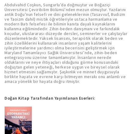
Abdulvahid Coşkun, Sungurlu’da doğmuştur ve Boğaziçi
Üniversitesi Çeviribilim Bölümü’nden mezun olmuştur. Yazılarını
antik Doğu’nun felsefi ve dini geleneklerinin (Tasavvuf, Budizm
ve Taoizm dahil) mistik öğretileriyle ustaca harmanlama ve
modern Batı felsefesi ile bilimin kanıta dayalı kaynaklarını
kullanma eğilimindedir. Zihin-beden danışmanı ve farkındalık
koçudur, uluslararası düzeyde dersler, seminerler ve çalıştaylar
düzenlemektedir. Yüksek lisansını, terapötik olarak beden ve
zihin özelliklerini kullanarak insanların yaşam kalitelerini
iyileştirmelerine yardımcı olma becerisini geliştirmek için
Maryland Tamamlayıcı Sağlık Üniversitesi’nde, zihin-beden
entegrasyonu üzerine tamamlamıştır. İnsanların nerede
olduklarını ve neye ihtiyaçları olduğunu görme konusundaki
doğuştan gelen yeteneği, herkese uygun ve bireysel olarak
hizmet etmesini sağlamıştır. Şaşkınlık ve minnet duygusuyla
birlikte hayata ve evrene karşı bitmeyen merakı onu anlamlı ve
amaca yönelik bir hayata doğru itmiştir.
Doğan Kitap Tarafından Yayımlanan Eserleri: