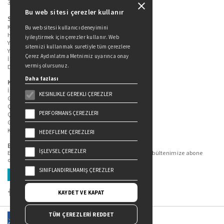
34360 / Şişli / İstanbul
Bu web sitesi çerezler kullanır
Sitede Yer Alan Sayfalar
Kitaplarımız
Bu web sitesi kullanıcı deneyimini
Hakkımızda
iyileştirmek için çerezler kullanır. Web
Yazarlarımız
sitemizi kullanmak suretiyle tüm çerezlere
Yazar Adayları İçin
Çerez Aydınlatma Metnimiz uyarınca onay
İletişim
vermiş olursunuz.
Duygu Asena Roman Ödülü
Daha fazlası
Kişisel Verilerin Korunması
İlgili Kişi Başvuru Formu
KESINLIKLE GEREKLI ÇEREZLER
Genel Aydınlatma Metni
Çekiliş Aydınlatma Metni
PERFORMANS ÇEREZLERI
Çerez Aydınlatma Metni
Gizlilik Politikası
Kullanım Şartları
HEDEFLEME ÇEREZLERI
Bizi Takip Edin...
İŞLEVSEL ÇEREZLER
En güncel kitap ve etkinliklerden haberdar olmak için bültenimize abone
olun.
SINIFLANDIRILMAMIŞ ÇEREZLER
Üye Ol
KAYDET VE KAPAT
TÜM ÇEREZLERİ REDDET