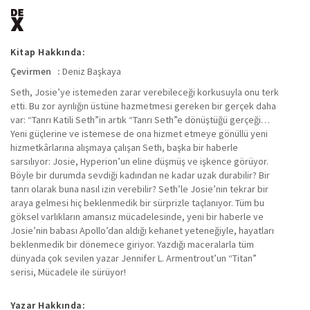
Kitap Hakkında:
Çevirmen :
Deniz Başkaya
Seth, Josie’ye istemeden zarar verebileceği korkusuyla onu terk
etti. Bu zor ayrılığın üstüne hazmetmesi gereken bir gerçek daha
var: “Tanrı Katili Seth”in artık “Tanrı Seth”e dönüştüğü gerçeği…
Yeni güçlerine ve istemese de ona hizmet etmeye gönüllü yeni
hizmetkârlarına alışmaya çalışan Seth, başka bir haberle
sarsılıyor: Josie, Hyperion’un eline düşmüş ve işkence görüyor.
Böyle bir durumda sevdiği kadından ne kadar uzak durabilir? Bir
tanrı olarak buna nasıl izin verebilir? Seth’le Josie’nin tekrar bir
araya gelmesi hiç beklenmedik bir sürprizle taçlanıyor. Tüm bu
göksel varlıkların amansız mücadelesinde, yeni bir haberle ve
Josie’nin babası Apollo’dan aldığı kehanet yeteneğiyle, hayatları
beklenmedik bir dönemece giriyor. Yazdığı maceralarla tüm
dünyada çok sevilen yazar Jennifer L. Armentrout’un “Titan”
serisi, Mücadele ile sürüyor!
Yazar Hakkında: