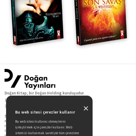
Doğan Kitap, bir Doğan Holding kuruluşudur.
19 Mayıs Cad. Golden Plaza No:1 Kat:10
34360 / Şişli / İstanbul
Bu web sitesi çerezler kullanır
Sitede Yer Alan Sayfalar
Kitaplarımız
Bu web sitesi kullanıcı deneyimini
Hakkımızda
iyileştirmek için çerezler kullanır. Web
Yazarlarımız
sitemizi kullanmak suretiyle tüm çerezlere
Yazar Adayları İçin