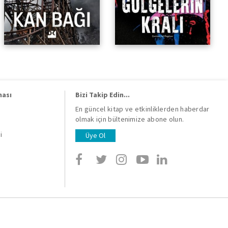
ması
Bizi Takip Edin...
En güncel kitap ve etkinliklerden haberdar
olmak için bültenimize abone olun.
i
i
Üye Ol
i