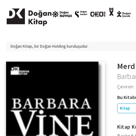
Doğan Kitap, bir
Doğan Holding
kuruluşudur.
Merdi
Barba
Çeviren: 
Bu Kitabı
Kitap
Kitap K
Barkod: