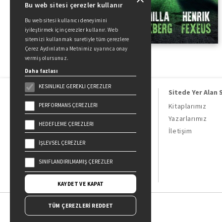
Bu web sitesi çerezler kullanır
Bu web sitesi kullanıcı deneyimini
iyileştirmek için çerezler kullanır. Web
sitemizi kullanmak suretiyle tüm çerezlere
Çerez Aydınlatma Metnimiz uyarınca onay
vermiş olursunuz.
Daha fazlası
KESINLIKLE GEREKLI ÇEREZLER
Sitede Yer Alan 
PERFORMANS ÇEREZLERI
Kitaplarımız
Yazarlarımız
HEDEFLEME ÇEREZLERI
Doğan Kitap, bir Doğan Holding
İletişim
kuruluşudur.
İŞLEVSEL ÇEREZLER
19 Mayıs Cad. Golden Plaza No:1 Kat:10
34360 / Şişli / İstanbul
SINIFLANDIRILMAMIŞ ÇEREZLER
KAYDET VE KAPAT
TÜM ÇEREZLERİ REDDET