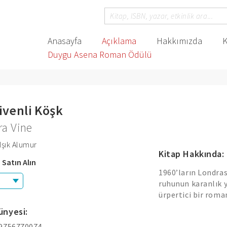
Anasayfa
Açıklama
Hakkımızda
K
Duygu Asena Roman Ödülü
venli Köşk
ra Vine
Işık Alumur
Kitap Hakkında:
 Satın Alın
1960’ların Londrası.
ruhunun karanlık y
ürpertici bir roman
ünyesi:
 9756770074