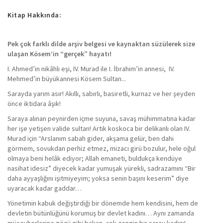
Kitap Hakkında:
Pek çok farklı dilde arşiv belgesi ve kaynaktan süzülerek size
ulaşan Kösem’in “gerçek” hayatı!
I. Ahmed’in nikâhlı eşi, IV. Murad ile I. İbrahim’in annesi, IV.
Mehmed’in büyükannesi Kösem Sultan...
Sarayda yarım asır! Akıllı, sabırlı, basiretli, kurnaz ve her şeyden
önce iktidara âşık!
Saraya alınan peynirden içme suyuna, savaş mühimmatına kadar
her işe yetişen valide sultan! Artık koskoca bir delikanlı olan IV.
Murad için “Arslanım sabah gider, akşama gelür, ben dahi
görmem, sovukdan perhiz etmez, mizacı girü bozulur, hele oğul
olmaya beni helâk ediyor; Allah emaneti, buldukça kendüye
nasihat idesiz” diyecek kadar yumuşak yürekli, sadrazamını “Bir
daha ayyaşlığını işitmiyeyim; yoksa senin başını keserim” diye
uyaracak kadar gaddar…
Yönetimin kabuk değiştirdiği bir dönemde hem kendisini, hem de
devletin bütünlüğünü korumuş bir devlet kadını… Aynı zamanda