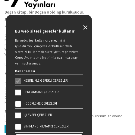
Doğan Kitap, bir Doğan Holding kuruluşudur.
19 Mayıs Cad. Golden Plaza No:1 Kat:10
34360 / Şişli / İstanbul
Bu web sitesi çerezler kullanır
Sitede Yer Alan Sayfalar
Kitaplarımız
Bu web sitesi kullanıcı deneyimini
Hakkımızda
iyileştirmek için çerezler kullanır. Web
Yazarlarımız
sitemizi kullanmak suretiyle tüm çerezlere
Yazar Adayları İçin
Çerez Aydınlatma Metnimiz uyarınca onay
İletişim
vermiş olursunuz.
Duygu Asena Roman Ödülü
Daha fazlası
Kişisel Verilerin Korunması
İlgili Kişi Başvuru Formu
KESINLIKLE GEREKLI ÇEREZLER
Genel Aydınlatma Metni
Çekiliş Aydınlatma Metni
PERFORMANS ÇEREZLERI
Çerez Aydınlatma Metni
Gizlilik Politikası
Kullanım Şartları
HEDEFLEME ÇEREZLERI
Bizi Takip Edin...
İŞLEVSEL ÇEREZLER
En güncel kitap ve etkinliklerden haberdar olmak için bültenimize abone
olun.
SINIFLANDIRILMAMIŞ ÇEREZLER
Üye Ol