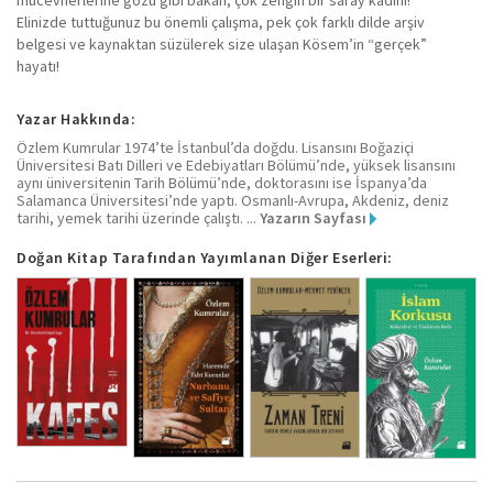
mücevherlerine gözü gibi bakan, çok zengin bir saray kadını!
Elinizde tuttuğunuz bu önemli çalışma, pek çok farklı dilde arşiv
belgesi ve kaynaktan süzülerek size ulaşan Kösem’in “gerçek”
hayatı!
Yazar Hakkında:
Özlem Kumrular 1974’te İstanbul’da doğdu. Lisansını Boğaziçi
Üniversitesi Batı Dilleri ve Edebiyatları Bölümü’nde, yüksek lisansını
aynı üniversitenin Tarih Bölümü’nde, doktorasını ise İspanya’da
Salamanca Üniversitesi’nde yaptı. Osmanlı-Avrupa, Akdeniz, deniz
tarihi, yemek tarihi üzerinde çalıştı. ...
Yazarın Sayfası
Doğan Kitap Tarafından Yayımlanan Diğer Eserleri: