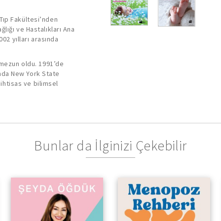
Tıp Fakültesi’nden
lığı ve Hastalıkları Ana
002 yılları arasında
 mezun oldu. 1991’de
sında New York State
 ihtisas ve bilimsel
Bunlar da İlginizi Çekebilir
Kendini Yeniden Keşfetme
ve Güçlenme Yolculuğu