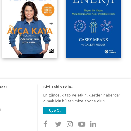
ması
Bizi Takip Edin...
En güncel kitap ve etkinliklerden haberdar
olmak için bültenimize abone olun.
i
i
Üye Ol
i