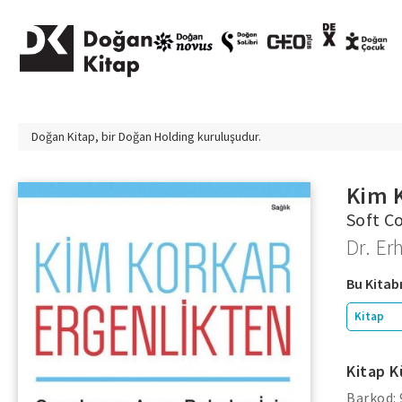
Doğan Kitap, bir
Doğan Holding
kuruluşudur.
Kim 
Soft C
Dr. Er
Bu Kitabı
Kitap
Kitap K
Barkod: