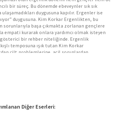
ncılı bir süreç. Bu dönemde ebeveynler sık sık
a ulaşamadıkları duygusuna kapılır. Ergenler ise
ıyor” duygusuna. Kim Korkar Ergenlikten, bu
em sorunlarıyla başa çıkmakta zorlanan gençlere
la empati kurarak onlara yardımcı olmak isteyen
gösterici bir rehber niteliğinde. Ergenlik
ıkışlı temposuna ışık tutan Kim Korkar
rdan cilt problemlerine, acil sorunlardan
rgenin yaşayabileceği hem ruhsal hem fiziksel
r öneriyor. Ve bu özelliğiyle de alanında bir ilke
lerin bedensel ve ruhsal tüm sorunlarına ışık tutan
e ebeveynler için bulunmaz bir destek.
ımlanan Diğer Eserleri: