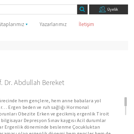
Üyelik
itaplarımız
Yazarlarımız
İletişim
f. Dr. Abdullah Bereket
sürecinde hem gençlere, hem anne babalara yol
ber… Ergen beden ve ruh sağlığı Hormonal
 sorunları Obezite Erken ve gecikmiş ergenlik Tiroit
 bilgisayar Depresyon Sınav kaygısı Acil durumlar
lar Ergenlik döneminde beslenme Çocukluktan
ş aşaması olan ergenlik dönemi hem gençler hem de