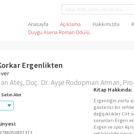
Anasayfa
Açıklama
Hakkımızda
K
Duygu Asena Roman Ödülü
Korkar Ergenlikten
over
han Ateş
,
Doç. Dr. Ayşe Rodopman Arman
,
Pro
Kitap Hakkında:
 Satın Alın
Ergenliğin zorlu 
gösterici bir reh
değişiklikler Cilt
sorunları Ergen ve
ünyesi:
Ergen ve spor Aşı
 9786050901313
yetişkinliğe geçi