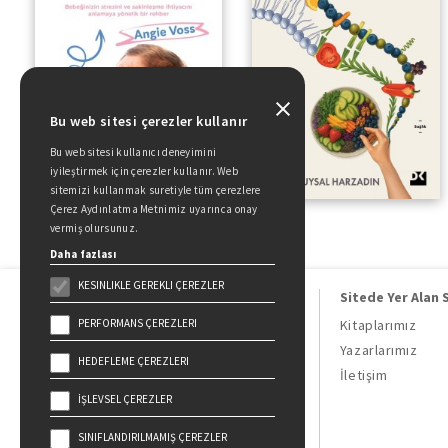
Bu web sitesi çerezler kullanır
Bu web sitesi kullanıcı deneyimini
iyileştirmek için çerezler kullanır. Web
sitemizi kullanmak suretiyle tüm çerezlere
Çerez Aydınlatma Metnimiz uyarınca onay
vermiş olursunuz.
Daha fazlası
KESINLIKLE GEREKLI ÇEREZLER
Sitede Yer Alan 
PERFORMANS ÇEREZLERI
Kitaplarımız
Yazarlarımız
HEDEFLEME ÇEREZLERI
Doğan Kitap, bir Doğan Holding
İletişim
kuruluşudur.
İŞLEVSEL ÇEREZLER
19 Mayıs Cad. Golden Plaza No:1 Kat:10
34360 / Şişli / İstanbul
SINIFLANDIRILMAMIŞ ÇEREZLER