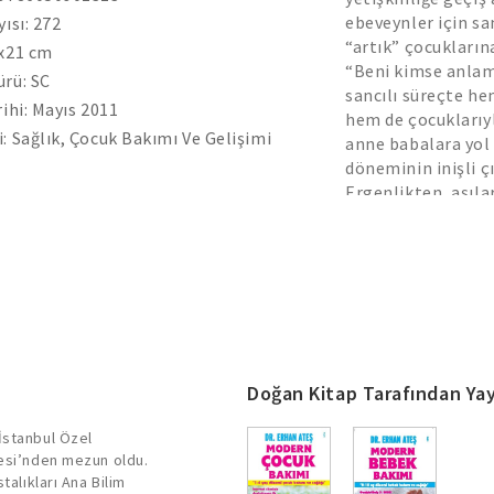
ebeveynler için sa
yısı: 272
“artık” çocukların
4x21 cm
“Beni kimse anlam
rü: SC
sancılı süreçte h
rihi: Mayıs 2011
hem de çocuklarıy
: Sağlık, Çocuk Bakımı Ve Gelişimi
anne babalara yol 
döneminin inişli ç
Ergenlikten, aşıla
beslenmeye, bir e
sorunlara da çarele
imza atıyor. Ergen
bu kitap gençler v
Doğan Kitap Tarafından Yay
İstanbul Özel
tesi’nden mezun oldu.
talıkları Ana Bilim