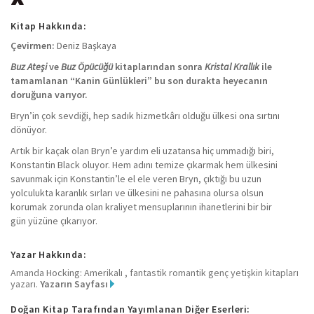
Kitap Hakkında:
Çevirmen:
Deniz Başkaya
Buz Ateşi
ve
Buz Öpücüğü
kitaplarından sonra
Kristal Krallık
ile
tamamlanan “Kanin Günlükleri” bu son durakta heyecanın
doruğuna varıyor.
Bryn’in çok sevdiği, hep sadık hizmetkârı olduğu ülkesi ona sırtını
dönüyor.
Artık bir kaçak olan Bryn’e yardım eli uzatansa hiç ummadığı biri,
Konstantin Black oluyor. Hem adını temize çıkarmak hem ülkesini
savunmak için Konstantin’le el ele veren Bryn, çıktığı bu uzun
yolculukta karanlık sırları ve ülkesini ne pahasına olursa olsun
korumak zorunda olan kraliyet mensuplarının ihanetlerini bir bir
gün yüzüne çıkarıyor.
Yazar Hakkında:
Amanda Hocking: Amerikalı , fantastik romantik genç yetişkin kitapları
yazarı.
Yazarın Sayfası
Doğan Kitap Tarafından Yayımlanan Diğer Eserleri: