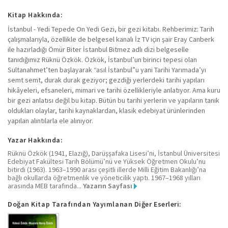
Kitap Hakkında:
İstanbul - Yedi Tepede On Yedi Gezi, bir gezi kitabı. Rehberimiz: Tarih
çalışmalarıyla, özellikle de belgesel kanalı İz TV için şair Eray Canberk
ile hazırladığı Ömür Biter İstanbul Bitmez adlı dizi belgeselle
tanıdığımız Rüknü Özkök. Özkök, İstanbul’un birinci tepesi olan
Sultanahmet’ten başlayarak “asıl İstanbul”u yani Tarihi Yarımada’yı
semt semt, durak durak geziyor; gezdiği yerlerdeki tarihi yapıları
hikâyeleri, efsaneleri, mimari ve tarihi özellikleriyle anlatıyor. Ama kuru
bir gezi anlatısı değil bu kitap. Bütün bu tarihi yerlerin ve yapıların tanık
oldukları olaylar, tarihi kaynaklardan, klasik edebiyat ürünlerinden
yapılan alıntılarla ele alınıyor.
Yazar Hakkında:
Rüknü Özkök (1941, Elazığ), Darüşşafaka Lisesi’ni, İstanbul Üniversitesi
Edebiyat Fakültesi Tarih Bölümü’nü ve Yüksek Öğretmen Okulu’nu
bitirdi (1963). 1963–1990 arası çeşitli illerde Milli Eğitim Bakanlığı’na
bağlı okullarda öğretmenlik ve yöneticilik yaptı. 1967–1968 yılları
arasında MEB tarafında...
Yazarın Sayfası
Doğan Kitap Tarafından Yayımlanan Diğer Eserleri: