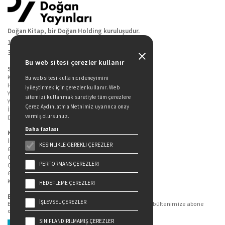
Doğan Kitap, bir Doğan Holding kuruluşudur.
19 Mayıs Cad. Golden Plaza No:1 Kat:10
34360 / Şişli / İstanbul
Bu web sitesi çerezler kullanır
Sitede Yer Alan Sayfalar
Kitaplarımız
Bu web sitesi kullanıcı deneyimini
Hakkımızda
iyileştirmek için çerezler kullanır. Web
Yazarlarımız
sitemizi kullanmak suretiyle tüm çerezlere
Yazar Adayları İçin
Çerez Aydınlatma Metnimiz uyarınca onay
İletişim
vermiş olursunuz.
Duygu Asena Roman Ödülü
Daha fazlası
Kişisel Verilerin Korunması
İlgili Kişi Başvuru Formu
KESINLIKLE GEREKLI ÇEREZLER
Genel Aydınlatma Metni
Çekiliş Aydınlatma Metni
PERFORMANS ÇEREZLERI
Çerez Aydınlatma Metni
Gizlilik Politikası
Kullanım Şartları
HEDEFLEME ÇEREZLERI
Bizi Takip Edin...
İŞLEVSEL ÇEREZLER
En güncel kitap ve etkinliklerden haberdar olmak için bültenimize abone
olun.
SINIFLANDIRILMAMIŞ ÇEREZLER