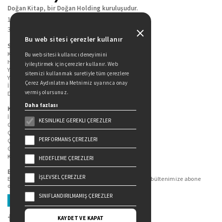
Doğan Kitap, bir Doğan Holding kuruluşudur.
19 Mayıs Cad. Golden Plaza No:1 Kat:10
34360 / Şişli / İstanbul
Bu web sitesi çerezler kullanır
Sitede Yer Alan Sayfalar
Kitaplarımız
Bu web sitesi kullanıcı deneyimini
Hakkımızda
iyileştirmek için çerezler kullanır. Web
Yazarlarımız
sitemizi kullanmak suretiyle tüm çerezlere
Yazar Adayları İçin
Çerez Aydınlatma Metnimiz uyarınca onay
İletişim
vermiş olursunuz.
Duygu Asena Roman Ödülü
Daha fazlası
Kişisel Verilerin Korunması
İlgili Kişi Başvuru Formu
KESINLIKLE GEREKLI ÇEREZLER
Genel Aydınlatma Metni
Çekiliş Aydınlatma Metni
PERFORMANS ÇEREZLERI
Çerez Aydınlatma Metni
Gizlilik Politikası
Kullanım Şartları
HEDEFLEME ÇEREZLERI
Bizi Takip Edin...
İŞLEVSEL ÇEREZLER
En güncel kitap ve etkinliklerden haberdar olmak için bültenimize abone
olun.
SINIFLANDIRILMAMIŞ ÇEREZLER
Üye Ol
KAYDET VE KAPAT