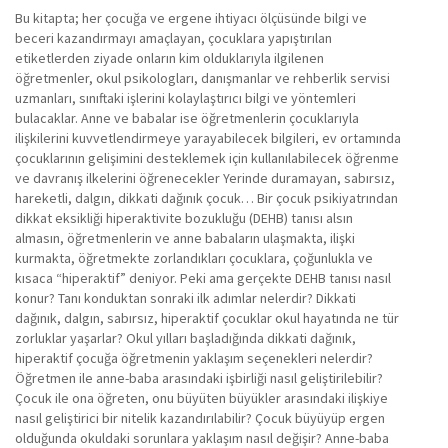
Bu kitapta; her çocuğa ve ergene ihtiyacı ölçüsünde bilgi ve
beceri kazandırmayı amaçlayan, çocuklara yapıştırılan
etiketlerden ziyade onların kim olduklarıyla ilgilenen
öğretmenler, okul psikologları, danışmanlar ve rehberlik servisi
uzmanları, sınıftaki işlerini kolaylaştırıcı bilgi ve yöntemleri
bulacaklar. Anne ve babalar ise öğretmenlerin çocuklarıyla
ilişkilerini kuvvetlendirmeye yarayabilecek bilgileri, ev ortamında
çocuklarının gelişimini desteklemek için kullanılabilecek öğrenme
ve davranış ilkelerini öğrenecekler Yerinde duramayan, sabırsız,
hareketli, dalgın, dikkati dağınık çocuk… Bir çocuk psikiyatrından
dikkat eksikliği hiperaktivite bozukluğu (DEHB) tanısı alsın
almasın, öğretmenlerin ve anne babaların ulaşmakta, ilişki
kurmakta, öğretmekte zorlandıkları çocuklara, çoğunlukla ve
kısaca “hiperaktif” deniyor. Peki ama gerçekte DEHB tanısı nasıl
konur? Tanı konduktan sonraki ilk adımlar nelerdir? Dikkati
dağınık, dalgın, sabırsız, hiperaktif çocuklar okul hayatında ne tür
zorluklar yaşarlar? Okul yılları başladığında dikkati dağınık,
hiperaktif çocuğa öğretmenin yaklaşım seçenekleri nelerdir?
Öğretmen ile anne-baba arasındaki işbirliği nasıl geliştirilebilir?
Çocuk ile ona öğreten, onu büyüten büyükler arasındaki ilişkiye
nasıl geliştirici bir nitelik kazandırılabilir? Çocuk büyüyüp ergen
olduğunda okuldaki sorunlara yaklaşım nasıl değişir? Anne-baba