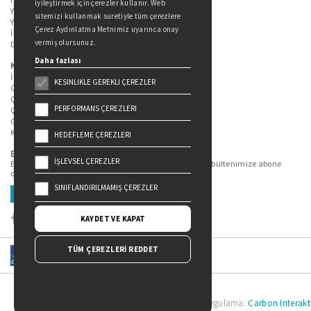
iyileştirmek için çerezler kullanır. Web
Yazarlarımız
sitemizi kullanmak suretiyle tüm çerezlere
Yazar Adayları İçin
Çerez Aydınlatma Metnimiz uyarınca onay
İletişim
vermiş olursunuz.
Duygu Asena Roman Ödülü
Daha fazlası
Kişisel Verilerin Korunması
İlgili Kişi Başvuru Formu
KESINLIKLE GEREKLI ÇEREZLER
Genel Aydınlatma Metni
Çekiliş Aydınlatma Metni
PERFORMANS ÇEREZLERI
Çerez Aydınlatma Metni
Gizlilik Politikası
Kullanım Şartları
HEDEFLEME ÇEREZLERI
Bizi Takip Edin...
İŞLEVSEL ÇEREZLER
En güncel kitap ve etkinliklerden haberdar olmak için bültenimize abone
olun.
SINIFLANDIRILMAMIŞ ÇEREZLER
Üye Ol
KAYDET VE KAPAT
TÜM ÇEREZLERİ REDDET
Doğan Yayınları Copyright © 2022 | Tasarım ve Uygulama:
Carbon Interakti