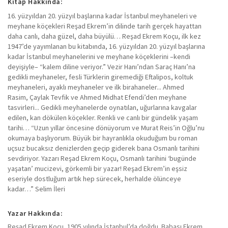
Kitap Hakkında:
16. yüzyıldan 20. yüzyıl başlarına kadar İstanbul meyhaneleri ve
meyhane köçekleri Reşad Ekrem’in dilinde tarih gerçek hayattan
daha canlı, daha güzel, daha büyülü… Reşad Ekrem Koçu, ilk kez
1947’de yayımlanan bu kitabında, 16. yüzyıldan 20. yüzyıl başlarına
kadar İstanbul meyhanelerini ve meyhane köçeklerini –kendi
deyişiyle– “kalem diline veriyor.” Vezir Hanı’ndan Saraç Hanı’na
gedikli meyhaneler, fesli Türklerin giremediği Eftalipos, koltuk
meyhaneleri, ayaklı meyhaneler ve ilk birahaneler... Ahmed
Rasim, Çaylak Tevfik ve Ahmed Midhat Efendi’den meyhane
tasvirleri... Gedikli meyhanelerde oynatılan, uğurlarına kavgalar
edilen, kan dökülen köçekler. Renkli ve canlı bir gündelik yaşam
tarihi… “Uzun yıllar öncesine dönüyorum ve Murat Reis’in Oğlu’nu
okumaya başlıyorum. Büyük bir hayranlıkla okuduğum bu roman
uçsuz bucaksız denizlerden geçip giderek bana Osmanlı tarihini
sevdiriyor. Yazarı Reşad Ekrem Koçu, Osmanlı tarihini ‘bugünde
yaşatan’ mucizevi, görkemli bir yazar! Reşad Ekrem’in eşsiz
eseriyle dostluğum artık hep sürecek, herhalde ölünceye
kadar…” Selim İleri
Yazar Hakkında:
Reşad Ekrem Koçu, 1905 yılında İstanbul’da doğdu. Babası Ekrem