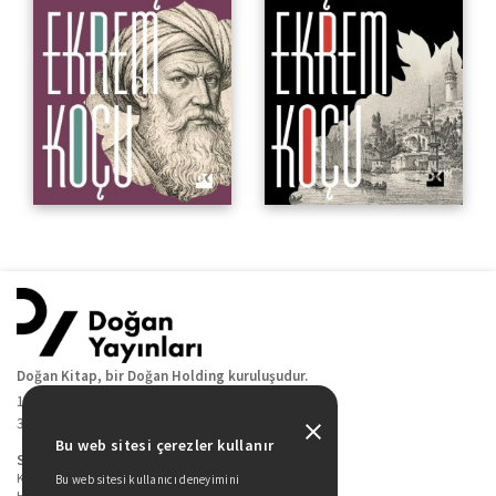
Doğan Kitap, bir Doğan Holding kuruluşudur.
19 Mayıs Cad. Golden Plaza No:1 Kat:10
34360 / Şişli / İstanbul
Bu web sitesi çerezler kullanır
Sitede Yer Alan Sayfalar
Kitaplarımız
Bu web sitesi kullanıcı deneyimini
Hakkımızda