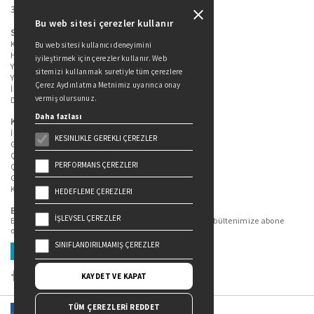
34360 / Şişli / İstanbul
Bu web sitesi çerezler kullanır
Sitede Yer Alan Sayfalar
Kitaplarımız
Bu web sitesi kullanıcı deneyimini
Hakkımızda
iyileştirmek için çerezler kullanır. Web
Yazarlarımız
sitemizi kullanmak suretiyle tüm çerezlere
Yazar Adayları İçin
Çerez Aydınlatma Metnimiz uyarınca onay
İletişim
vermiş olursunuz.
Duygu Asena Roman Ödülü
Daha fazlası
Kişisel Verilerin Korunması
İlgili Kişi Başvuru Formu
KESINLIKLE GEREKLI ÇEREZLER
Genel Aydınlatma Metni
Çekiliş Aydınlatma Metni
PERFORMANS ÇEREZLERI
Çerez Aydınlatma Metni
Gizlilik Politikası
Kullanım Şartları
HEDEFLEME ÇEREZLERI
Bizi Takip Edin...
İŞLEVSEL ÇEREZLER
En güncel kitap ve etkinliklerden haberdar olmak için bültenimize abone
olun.
SINIFLANDIRILMAMIŞ ÇEREZLER
Üye Ol
KAYDET VE KAPAT
TÜM ÇEREZLERİ REDDET