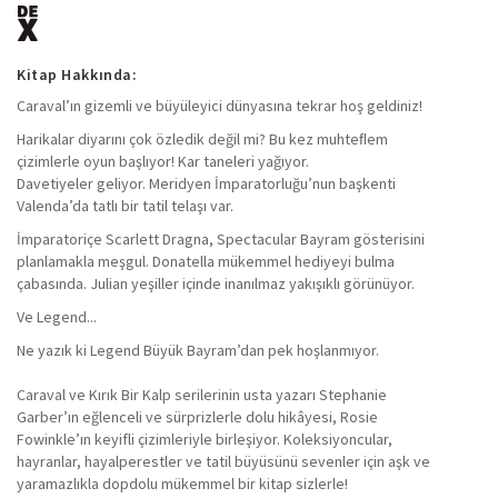
Kitap Hakkında:
Caraval’ın gizemli ve büyüleyici dünyasına tekrar hoş geldiniz!
Harikalar diyarını çok özledik değil mi? Bu kez muhteﬂem
çizimlerle oyun başlıyor! Kar taneleri yağıyor.
Davetiyeler geliyor. Meridyen İmparatorluğu’nun başkenti
Valenda’da tatlı bir tatil telaşı var.
İmparatoriçe Scarlett Dragna, Spectacular Bayram gösterisini
planlamakla meşgul. Donatella mükemmel hediyeyi bulma
çabasında. Julian yeşiller içinde inanılmaz yakışıklı görünüyor.
Ve Legend...
Ne yazık ki Legend Büyük Bayram’dan pek hoşlanmıyor.
Caraval ve Kırık Bir Kalp serilerinin usta yazarı Stephanie
Garber’ın eğlenceli ve sürprizlerle dolu hikâyesi, Rosie
Fowinkle’ın keyifli çizimleriyle birleşiyor. Koleksiyoncular,
hayranlar, hayalperestler ve tatil büyüsünü sevenler için aşk ve
yaramazlıkla dopdolu mükemmel bir kitap sizlerle!