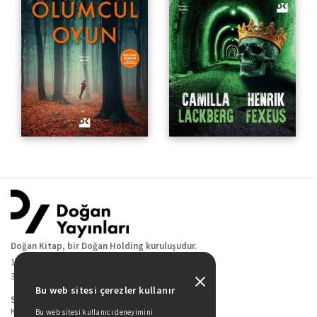
Doğan Kitap, bir Doğan Holding kuruluşudur.
19 Mayıs Cad. Golden Plaza No:1 Kat:10
34360 / Şişli / İstanbul
Bu web sitesi çerezler kullanır
Sitede Yer Alan Sayfalar
Kitaplarımız
Bu web sitesi kullanıcı deneyimini