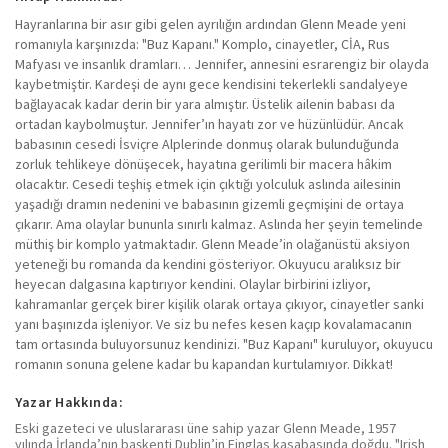
Hayranlarına bir asır gibi gelen ayrılığın ardından Glenn Meade yeni
romanıyla karşınızda: "Buz Kapanı." Komplo, cinayetler, CİA, Rus
Mafyası ve insanlık dramları… Jennifer, annesini esrarengiz bir olayda
kaybetmiştir. Kardeşi de aynı gece kendisini tekerlekli sandalyeye
bağlayacak kadar derin bir yara almıştır. Üstelik ailenin babası da
ortadan kaybolmuştur. Jennifer’ın hayatı zor ve hüzünlüdür. Ancak
babasının cesedi İsviçre Alplerinde donmuş olarak bulunduğunda
zorluk tehlikeye dönüşecek, hayatına gerilimli bir macera hâkim
olacaktır. Cesedi teşhiş etmek için çıktığı yolculuk aslında ailesinin
yaşadığı dramın nedenini ve babasının gizemli geçmişini de ortaya
çıkarır. Ama olaylar bununla sınırlı kalmaz. Aslında her şeyin temelinde
müthiş bir komplo yatmaktadır. Glenn Meade’in olağanüstü aksiyon
yeteneği bu romanda da kendini gösteriyor. Okuyucu aralıksız bir
heyecan dalgasına kaptırıyor kendini. Olaylar birbirini izliyor,
kahramanlar gerçek birer kişilik olarak ortaya çıkıyor, cinayetler sanki
yanı başınızda işleniyor. Ve siz bu nefes kesen kaçıp kovalamacanın
tam ortasında buluyorsunuz kendinizi. "Buz Kapanı" kuruluyor, okuyucu
romanın sonuna gelene kadar bu kapandan kurtulamıyor. Dikkat!
Yazar Hakkında:
Eski gazeteci ve uluslararası üne sahip yazar Glenn Meade, 1957
yılında İrlanda’nın başkenti Dublin’in Finglas kasabasında doğdu. "Irish