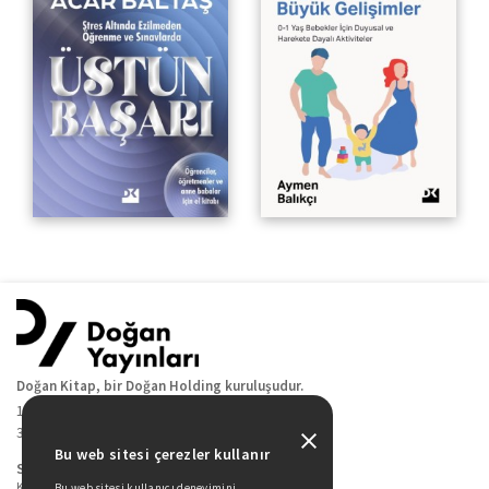
Doğan Kitap, bir Doğan Holding kuruluşudur.
19 Mayıs Cad. Golden Plaza No:1 Kat:10
34360 / Şişli / İstanbul
Bu web sitesi çerezler kullanır
Sitede Yer Alan Sayfalar
Kitaplarımız
Bu web sitesi kullanıcı deneyimini