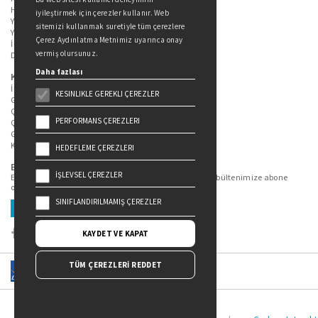
Hakkımızda
iyileştirmek için çerezler kullanır. Web
Yazarlarımız
sitemizi kullanmak suretiyle tüm çerezlere
Yazar Adayları İçin
Çerez Aydınlatma Metnimiz uyarınca onay
İletişim
vermiş olursunuz.
Duygu Asena Roman Ödülü
Daha fazlası
Kişisel Verilerin Korunması
İlgili Kişi Başvuru Formu
KESINLIKLE GEREKLI ÇEREZLER
Genel Aydınlatma Metni
Çekiliş Aydınlatma Metni
PERFORMANS ÇEREZLERI
Çerez Aydınlatma Metni
Gizlilik Politikası
Kullanım Şartları
HEDEFLEME ÇEREZLERI
Bizi Takip Edin...
İŞLEVSEL ÇEREZLER
En güncel kitap ve etkinliklerden haberdar olmak için bültenimize abone
olun.
SINIFLANDIRILMAMIŞ ÇEREZLER
Üye Ol
KAYDET VE KAPAT
TÜM ÇEREZLERİ REDDET