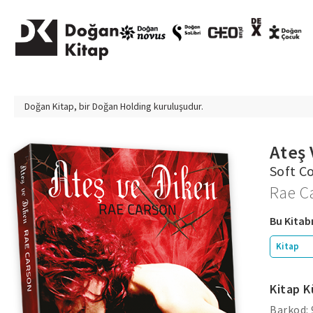
Doğan Kitap, bir
Doğan Holding
kuruluşudur.
Ateş 
Soft C
Rae C
Bu Kitabı
Kitap
Kitap K
Barkod: