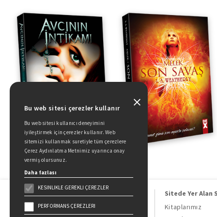
Bu web sitesi çerezler kullanır
Bu web sitesi kullanıcı deneyimini
iyileştirmek için çerezler kullanır. Web
sitemizi kullanmak suretiyle tüm çerezlere
Çerez Aydınlatma Metnimiz uyarınca onay
vermiş olursunuz.
Daha fazlası
KESINLIKLE GEREKLI ÇEREZLER
Sitede Yer Alan 
PERFORMANS ÇEREZLERI
Kitaplarımız