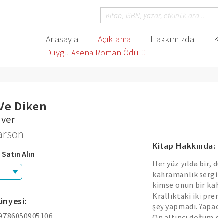
Anasayfa
Açıklama
Hakkımızda
K
Duygu Asena Roman Ödülü
Ve Diken
over
arson
Kitap Hakkında:
 Satın Alın
Her yüz yılda bir, 
kahramanlık sergile
kimse onun bir ka
Krallıktaki iki pre
ünyesi:
şey yapmadı. Yapac
 9786050905106
On altıncı doğum g