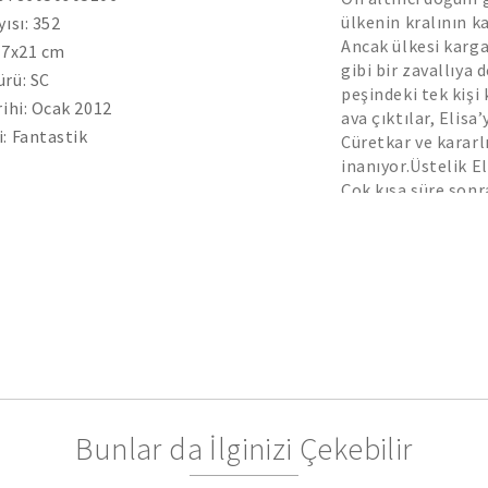
ülkenin kralının ka
yısı: 352
Ancak ülkesi kargas
.7x21 cm
gibi bir zavallıya d
rü: SC
peşindeki tek kişi
rihi: Ocak 2012
ava çıktılar, Elisa’
: Fantastik
Cüretkar ve kararlı
inanıyor.Üstelik E
Çok kısa süre sonra
de olacak.Ona her 
kapı açan bir anah
çıkarabilirse.
Genç yaşta ölmezs
Diğer seçilmiş kişil
Bunlar da İlginizi Çekebilir