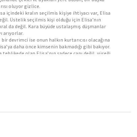
rısı oluyor gizlice.
a içindeki kralın seçilmis kişiye ihtiyacı var, Elisa
eğil. Üstelik seçilmis kişi olduğu için Elisa’nın
 kral da değil. Kara büyüde ustalaşmış düşmanlar
yı arıyorlar.
 bir devrimci ise onun halkın kurtarıcısı olacağına
lisa’ya daha önce kimsenin bakmadığı gibi bakıyor.
 tehlikede olan Elisa’nın sadece canı değil, yüreği
şeyden çok ihtiyaç duyanlar için Elisa kurtuluşa
tar. Tabii kehanet doğruysa. İçindeki gücü bulup
e.
er gibi.