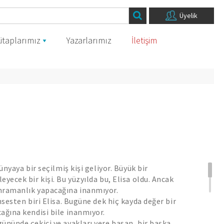
Üyelik
itaplarımız
Yazarlarımız
İletişim
dünyaya bir seçilmiş kişi geliyor. Büyük bir
yecek bir kişi. Bu yüzyılda bu, Elisa oldu. Ancak
hramanlık yapacağına inanmıyor.
nsesten biri Elisa. Bugüne dek hiç kayda değer bir
ağına kendisi bile inanmıyor.
ününde çekici ve ayakları yere basan, bir başka