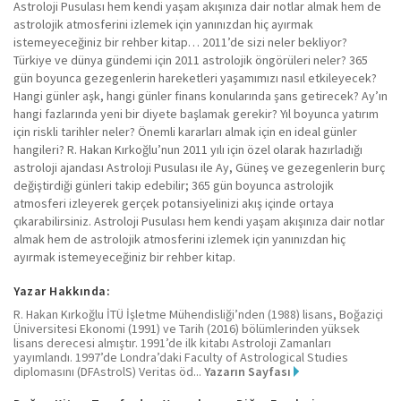
Astroloji Pusulası hem kendi yaşam akışınıza dair notlar almak hem de
astrolojik atmosferini izlemek için yanınızdan hiç ayırmak
istemeyeceğiniz bir rehber kitap… 2011’de sizi neler bekliyor?
Türkiye ve dünya gündemi için 2011 astrolojik öngörüleri neler? 365
gün boyunca gezegenlerin hareketleri yaşamımızı nasıl etkileyecek?
Hangi günler aşk, hangi günler finans konularında şans getirecek? Ay’ın
hangi fazlarında yeni bir diyete başlamak gerekir? Yıl boyunca yatırım
için riskli tarihler neler? Önemli kararları almak için en ideal günler
hangileri? R. Hakan Kırkoğlu’nun 2011 yılı için özel olarak hazırladığı
astroloji ajandası Astroloji Pusulası ile Ay, Güneş ve gezegenlerin burç
değiştirdiği günleri takip edebilir; 365 gün boyunca astrolojik
atmosferi izleyerek gerçek potansiyelinizi akış içinde ortaya
çıkarabilirsiniz. Astroloji Pusulası hem kendi yaşam akışınıza dair notlar
almak hem de astrolojik atmosferini izlemek için yanınızdan hiç
ayırmak istemeyeceğiniz bir rehber kitap.
Yazar Hakkında:
R. Hakan Kırkoğlu İTÜ İşletme Mühendisliği’nden (1988) lisans, Boğaziçi
Üniversitesi Ekonomi (1991) ve Tarih (2016) bölümlerinden yüksek
lisans derecesi almıştır. 1991’de ilk kitabı Astroloji Zamanları
yayımlandı. 1997’de Londra’daki Faculty of Astrological Studies
diplomasını (DFAstrolS) Veritas öd...
Yazarın Sayfası