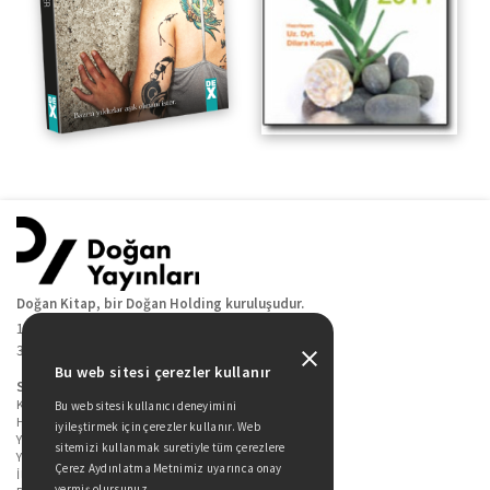
Doğan Kitap, bir Doğan Holding kuruluşudur.
19 Mayıs Cad. Golden Plaza No:1 Kat:10
34360 / Şişli / İstanbul
Bu web sitesi çerezler kullanır
Sitede Yer Alan Sayfalar
Kitaplarımız
Bu web sitesi kullanıcı deneyimini
Hakkımızda
iyileştirmek için çerezler kullanır. Web
Yazarlarımız
sitemizi kullanmak suretiyle tüm çerezlere
Yazar Adayları İçin
Çerez Aydınlatma Metnimiz uyarınca onay
İletişim
vermiş olursunuz.