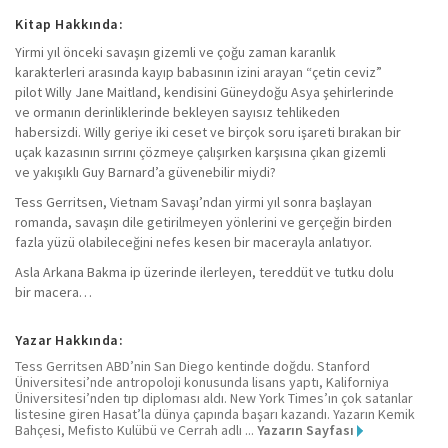
Kitap Hakkında:
Yirmi yıl önceki savaşın gizemli ve çoğu zaman karanlık
karakterleri arasında kayıp babasının izini arayan “çetin ceviz”
pilot Willy Jane Maitland, kendisini Güneydoğu Asya şehirlerinde
ve ormanın derinliklerinde bekleyen sayısız tehlikeden
habersizdi. Willy geriye iki ceset ve birçok soru işareti bırakan bir
uçak kazasının sırrını çözmeye çalışırken karşısına çıkan gizemli
ve yakışıklı Guy Barnard’a güvenebilir miydi?
Tess Gerritsen, Vietnam Savaşı’ndan yirmi yıl sonra başlayan
romanda, savaşın dile getirilmeyen yönlerini ve gerçeğin birden
fazla yüzü olabileceğini nefes kesen bir macerayla anlatıyor.
Asla Arkana Bakma ip üzerinde ilerleyen, tereddüt ve tutku dolu
bir macera…
Yazar Hakkında:
Tess Gerritsen ABD’nin San Diego kentinde doğdu. Stanford
Üniversitesi’nde antropoloji konusunda lisans yaptı, Kaliforniya
Üniversitesi’nden tıp diploması aldı. New York Times’ın çok satanlar
listesine giren Hasat’la dünya çapında başarı kazandı. Yazarın Kemik
Bahçesi, Mefisto Kulübü ve Cerrah adlı ...
Yazarın Sayfası