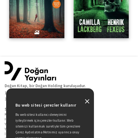
Doğan Kitap, bir Doğan Holding kuruluşudur.
19 Mayıs Cad. Golden Plaza No:1 Kat:10
34360 / Şişli / İstanbul
Bu web sitesi çerezler kullanır
Sitede Yer Alan Sayfalar
Kitaplarımız
Bu web sitesi kullanıcı deneyimini
Hakkımızda
iyileştirmek için çerezler kullanır. Web
Yazarlarımız
sitemizi kullanmak suretiyle tüm çerezlere
Yazar Adayları İçin
Çerez Aydınlatma Metnimiz uyarınca onay
İletişim