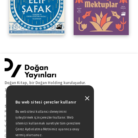
Doğan Kitap, bir Doğan Holding kuruluşudur.
19 Mayıs Cad. Golden Plaza No:1 Kat:10
34360 / Şişli / İstanbul
Bu web sitesi çerezler kullanır
Sitede Yer Alan Sayfalar
Kitaplarımız
Bu web sitesi kullanıcı deneyimini
Hakkımızda
iyileştirmek için çerezler kullanır. Web
Yazarlarımız
sitemizi kullanmak suretiyle tüm çerezlere
Yazar Adayları İçin
Çerez Aydınlatma Metnimiz uyarınca onay
İletişim
vermiş olursunuz.
Duygu Asena Roman Ödülü