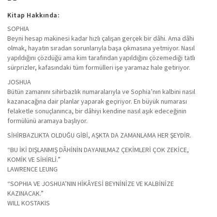
Kitap Hakkında:
SOPHIA
Beyni hesap makinesi kadar hızlı çalışan gerçek bir dâhi. Ama dâhi
olmak, hayatın sıradan sorunlarıyla başa çıkmasına yetmiyor. Nasıl
yapıldığını çözdüğü ama kim tarafından yapıldığını çözemediği tatlı
sürprizler, kafasındaki tüm formülleri işe yaramaz hale getiriyor.
JOSHUA
Bütün zamanını sihirbazlık numaralarıyla ve Sophia’nın kalbini nasıl
kazanacağına dair planlar yaparak geçiriyor. En büyük numarası
felaketle sonuçlanınca, bir dâhiyi kendine nasıl aşık edeceğinin
formülünü aramaya başlıyor.
SİHİRBAZLIKTA OLDUĞU GİBİ, AŞKTA DA ZAMANLAMA HER ŞEYDİR.
“BU İKİ DIŞLANMIŞ DÂHİNİN DAYANILMAZ ÇEKİMLERİ ÇOK ZEKİCE,
KOMİK VE SİHİRLİ.”
LAWRENCE LEUNG
“SOPHIA VE JOSHUA’NIN HİKÂYESİ BEYNİNİZE VE KALBİNİZE
KAZINACAK.”
WILL KOSTAKIS