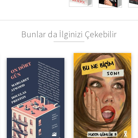
hayatına yepyeni b
GERÇEK SEVGİNİN
MİDİR?
Bunlar da İlginizi Çekebilir
Amerika Yazarlar
Sendikası’ndan Bir
Edebiyat Projesi