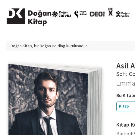
Doğan Kitap, bir
Doğan Holding
kuruluşudur.
Asil 
Soft C
Emma
Bu Kitabı
Kitap
Kitap K
Barkod: