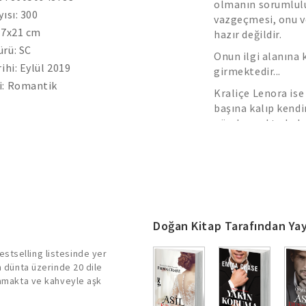
olmanın sorumluluğ
yısı: 300
vazgeçmesi, onu v
.7x21 cm
hazır değildir.
rü: SC
Onun ilgi alanına 
ihi: Eylül 2019
girmektedir...
i: Romantik
Kraliçe Lenora ise
başına kalıp kendi
göndermekte bulu
Ancak Henry’nin Am
anlaşma, Kraliçe’n
Henry’nin altına i
Mükemmel Çift pro
Doğan Kitap Tarafından Yay
Prens tarafından s
kadın... Ve elbette 
stselling listesinde yer
Oysa Henry’nin hes
m dünta üzerinde 20 dile
Von Titebottum
şamakta ve kahveyle aşk
Sade, kibar, utang