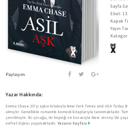
Sayfa Sa
Ebat: 13
Kapak Tü
Yayın Tar
Kategor
Paylaşım:
Yazar Hakkında:
Emma Chase 20’yi aşkın kitabıyla New York Times and USA Today Be
almıştır. Genellikle romantik komedi kitaplarıyla tanınmaktadır. Tü
çevrilmiştir. İki çocuğu, iki köpeği ve kocasıyla New Jersey’de ya
nefret ilişkisi yaşamaktadır.
Yazarın Sayfası