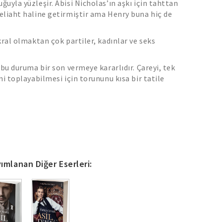
uyla yüzleşir. Abisi Nicholas’ın aşkı için tahttan
eliaht haline getirmiştir ama Henry buna hiç de
kral olmaktan çok partiler, kadınlar ve seks
 bu duruma bir son vermeye kararlıdır. Çareyi, tek
ni toplayabilmesi için torununu kısa bir tatile
r.
erikalı bir televizyon yapımcısıyla yaptığı
in fazla iyimser olduğunun kanıtı gibidir.
mza atmayı düşündüğü yeni bir skandal vardır:
gramının Kraliyet Ailesi versiyonu…
ımlanan Diğer Eserleri:
eçilmek için çırpınan yirmi genç, güzel, asil
eğlence, seks, çılgınlık...
aba katmadığı biri vardır:Sarah Mirabelle Zinnia
aç ama güçlü bir kadın olan Sarah, Henry’nin