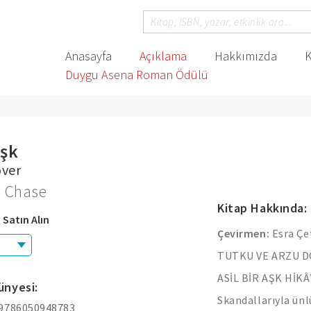
Anasayfa
Açıklama
Hakkımızda
K
Duygu Asena Roman Ödülü
Aşk
over
 Chase
Kitap Hakkında:
 Satın Alın
Çevirmen:
Esra Çe
TUTKU VE ARZU D
ASİL BİR AŞK HİKÂ
ünyesi:
Skandallarıyla ünl
 9786050948783