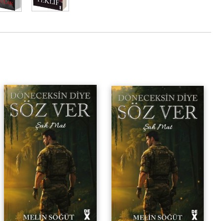
ir soluk katar.
 GÜCÜ PRENS HENRY’Yİ YOLA GETİRMEYE YETECEK
Şah Mat
Şah Mat ( Poster Hediyeli )