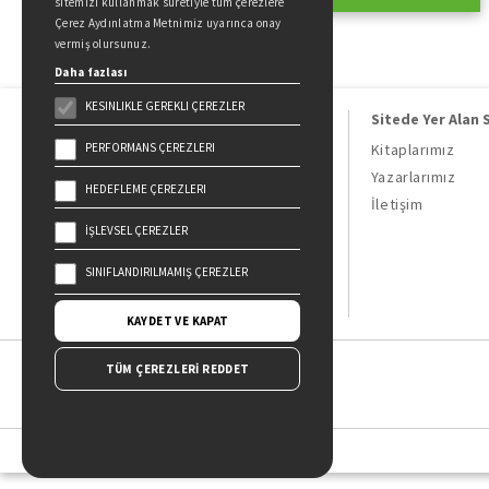
sitemizi kullanmak suretiyle tüm çerezlere
Çerez Aydınlatma Metnimiz uyarınca onay
vermiş olursunuz.
Daha fazlası
KESINLIKLE GEREKLI ÇEREZLER
Sitede Yer Alan 
PERFORMANS ÇEREZLERI
Kitaplarımız
Yazarlarımız
HEDEFLEME ÇEREZLERI
Doğan Kitap, bir Doğan Holding
İletişim
kuruluşudur.
İŞLEVSEL ÇEREZLER
19 Mayıs Cad. Golden Plaza No:1 Kat:10
34360 / Şişli / İstanbul
SINIFLANDIRILMAMIŞ ÇEREZLER
KAYDET VE KAPAT
TÜM ÇEREZLERİ REDDET