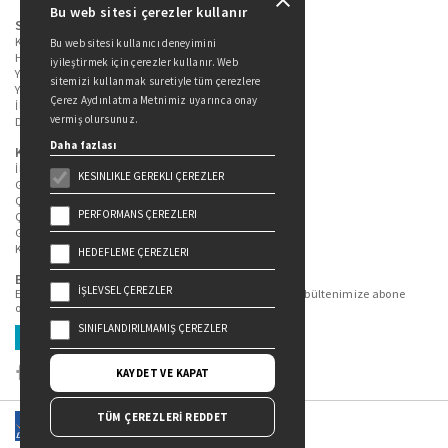
Bu web sitesi çerezler kullanır
Sitede Yer Alan Sayfalar
Kitaplarımız
Bu web sitesi kullanıcı deneyimini
Hakkımızda
iyileştirmek için çerezler kullanır. Web
Yazarlarımız
sitemizi kullanmak suretiyle tüm çerezlere
Yazar Adayları İçin
Çerez Aydınlatma Metnimiz uyarınca onay
İletişim
vermiş olursunuz.
Duygu Asena Roman Ödülü
Daha fazlası
Kişisel Verilerin Korunması
İlgili Kişi Başvuru Formu
KESINLIKLE GEREKLI ÇEREZLER
Genel Aydınlatma Metni
Çekiliş Aydınlatma Metni
PERFORMANS ÇEREZLERI
Çerez Aydınlatma Metni
Gizlilik Politikası
Kullanım Şartları
HEDEFLEME ÇEREZLERI
Bizi Takip Edin...
İŞLEVSEL ÇEREZLER
En güncel kitap ve etkinliklerden haberdar olmak için bültenimize abone
olun.
SINIFLANDIRILMAMIŞ ÇEREZLER
Üye Ol
KAYDET VE KAPAT
TÜM ÇEREZLERİ REDDET